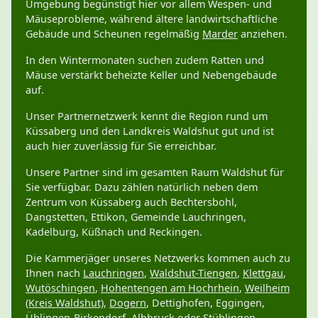
Umgebung begünstigt hier vor allem Wespen- und
Mäuseprobleme, während ältere landwirtschaftliche
Gebäude und Scheunen regelmäßig
Marder
anziehen.
In den Wintermonaten suchen zudem Ratten und
Mäuse verstärkt beheizte Keller und Nebengebäude
auf.
Unser Partnernetzwerk kennt die Region rund um
Küssaberg und den Landkreis Waldshut gut und ist
auch hier zuverlässig für Sie erreichbar.
Unsere Partner sind im gesamten Raum Waldshut für
Sie verfügbar. Dazu zählen natürlich neben dem
Zentrum von Küssaberg auch Bechtersbohl,
Dangstetten, Ettikon, Gemeinde Lauchringen,
Kadelburg, Küßnach und Reckingen.
Die Kammerjäger unseres Netzwerks kommen auch zu
Ihnen nach
Lauchringen
,
Waldshut-Tiengen
,
Klettgau
,
Wutöschingen
,
Hohentengen am Hochrhein
,
Weilheim
(Kreis Waldshut)
,
Dogern
, Dettighofen, Eggingen,
Ühlingen-Birkendorf
,
Albbruck
oder
Stühlingen
.