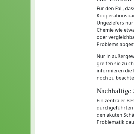
Für den Fall, das
Kooperationspar
Ungeziefers nur
Chemie wie etwa
oder vergleichba
Problems abges
Nur in außergew
greifen sie zu 
informieren die
noch zu beachte
Nachhaltige
Ein zentraler Be
durchgeführten T
den akuten Schä
Problematik daue