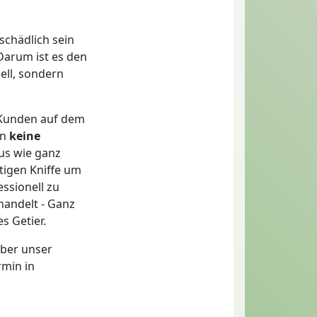
schädlich sein
Darum ist es den
ell, sondern
 Kunden auf dem
en
keine
us wie ganz
tigen Kniffe um
essionell zu
handelt - Ganz
s Getier.
ber unser
rmin in