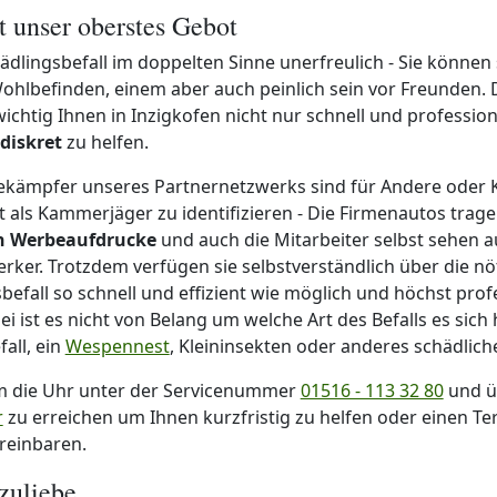
st unser oberstes Gebot
hädlingsbefall im doppelten Sinne unerfreulich - Sie können 
ohlbefinden, einem aber auch peinlich sein vor Freunden. 
htig Ihnen in Inzigkofen nicht nur schnell und profession
diskret
zu helfen.
ekämpfer unseres Partnernetzwerks sind für Andere oder
ht als Kammerjäger zu identifizieren - Die Firmenautos trag
en Werbeaufdrucke
und auch die Mitarbeiter selbst sehen a
ker. Trotzdem verfügen sie selbstverständlich über die nö
befall so schnell und effizient wie möglich und höchst prof
 ist es nicht von Belang um welche Art des Befalls es sich 
all, ein
Wespennest
, Kleininsekten oder anderes schädliche
m die Uhr unter der Servicenummer
01516 - 113 32 80
und ü
r
zu erreichen um Ihnen kurzfristig zu helfen oder einen Te
reinbaren.
zuliebe