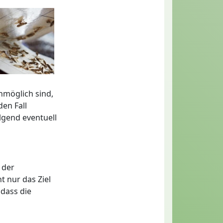
nmöglich sind,
en Fall
lgend eventuell
 der
t nur das Ziel
dass die