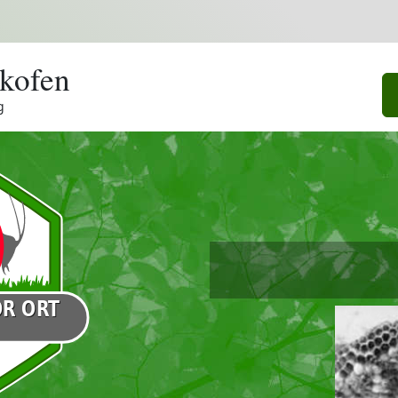
gkofen
g