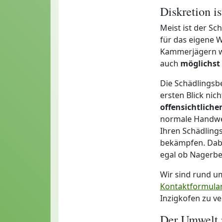
Diskretion i
Meist ist der Sc
für das eigene W
Kammerjägern wic
auch
möglichst 
Die Schädlingsb
ersten Blick nic
offensichtlich
normale Handwer
Ihren Schädlings
bekämpfen. Dabei
egal ob Nagerbef
Wir sind rund u
Kontaktformula
Inzigkofen zu ve
Der Umwelt 