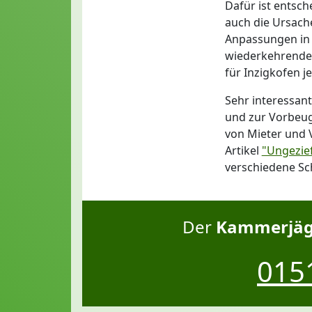
Dafür ist entsch
auch die Ursache
Anpassungen in 
wiederkehrendes
für Inzigkofen j
Sehr interessa
und zur Vorbeug
von Mieter und 
Artikel
"Ungezie
verschiedene Sc
Der
Kammerjäge
0151