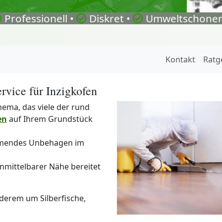
Professionell •
Diskret •
Umweltschonen
Kontakt
Ratg
rvice für Inzigkofen
hema, das viele der rund
en
auf Ihrem Grundstück
hmendes Unbehagen im
nmittelbarer Nähe bereitet
derem um Silberfische,