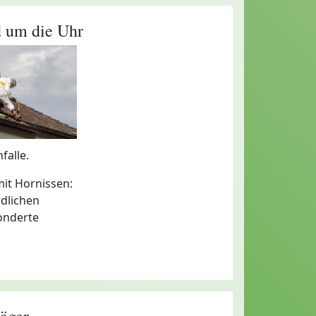
d um die Uhr
falle.
mit Hornissen:
rdlichen
sonderte
äger