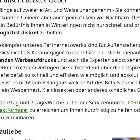
linge auf zweierlei Art und Weise unangenehm - Sie können
esundheit, einem aber auch peinlich sein vor Nachbarn. Des
 Bedürfnis Ihnen in Winterlingen nicht nur schnell und pro
öglichst diskret
zu helfen.
ekämpfer unseres Partnernetzwerks sind für Außenstehe
lick nicht als Kammerjäger zu identifizieren - Die Firmena
enden Werbeaufdrucke
und auch die Experten selbst sehe
ker. Trotzdem verfügen sie selbstredend über die entspr
ferbefall so schnell und effizient wie möglich und absolut 
 ist es nicht von Belang um welche Art des Befalls es sich 
, ein Wespennest, Kleininsekten oder anderes schädliches G
nden/Tag und 7 Tage/Woche unter der Servicenummer
01516
aktformular
zu erreichen um Ihnen kurzfristig zu helfen o
zu vereinbaren.
zuliebe