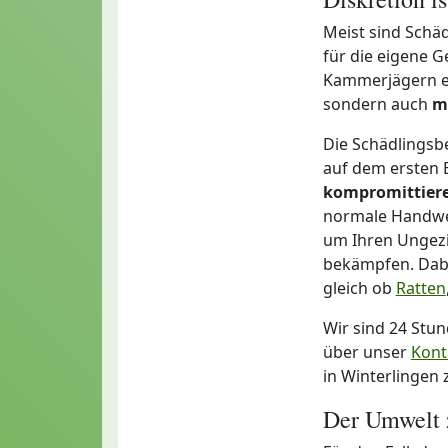
Meist sind Schäd
für die eigene G
Kammerjägern ein
sondern auch
m
Die Schädlingsb
auf dem ersten B
kompromittier
normale Handwer
um Ihren Ungezie
bekämpfen. Dabei
gleich ob
Ratten
Wir sind 24 Stu
über unser
Kont
in Winterlingen 
Der Umwelt 