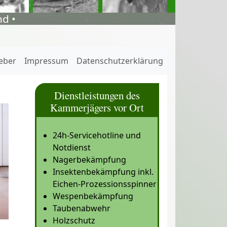
d •
eber
Impressum
Datenschutzerklärung
Dienstleistungen des
Kammerjägers vor Ort
24h-Servicehotline und
Notdienst
Nagerbekämpfung
Insektenbekämpfung inkl.
Eichen-Prozessionsspinner
Wespenbekämpfung
Taubenabwehr
Holzschutz