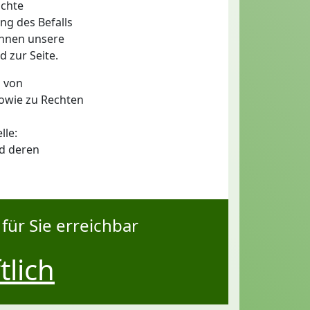
ichte
g des Befalls
Ihnen unsere
 zur Seite.
 von
owie zu Rechten
lle:
nd deren
für Sie erreichbar
tlich