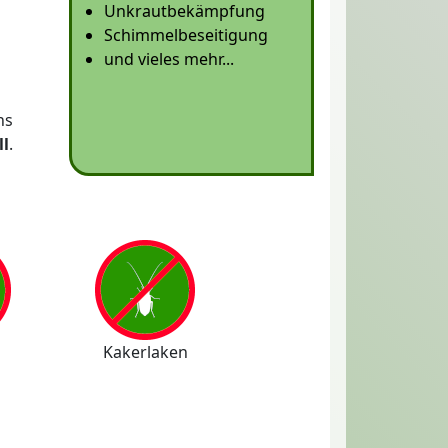
Unkrautbekämpfung
Schimmelbeseitigung
und vieles mehr...
ns
ll
.
Kakerlaken