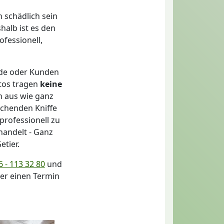
 schädlich sein
halb ist es den
fessionell,
nde oder Kunden
utos tragen
keine
n aus wie ganz
echenden Kniffe
professionell zu
handelt - Ganz
etier.
 - 113 32 80
und
der einen Termin