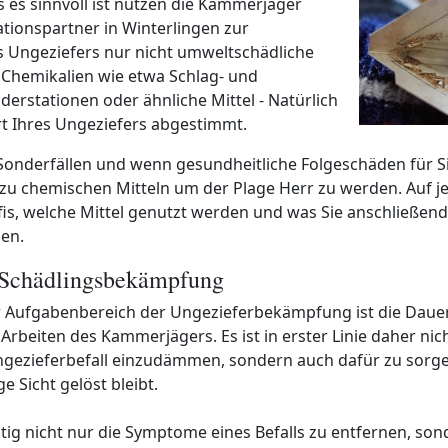
ss es sinnvoll ist nutzen die Kammerjäger
tionspartner in Winterlingen zur
Ungeziefers nur nicht umweltschädliche
hemikalien wie etwa Schlag- und
derstationen oder ähnliche Mittel - Natürlich
rt Ihres Ungeziefers abgestimmt.
 Sonderfällen und wenn gesundheitliche Folgeschäden für S
e zu chemischen Mitteln um der Plage Herr zu werden. Auf je
fis, welche Mittel genutzt werden und was Sie anschließend
en.
 Schädlingsbekämpfung
 Aufgabenbereich der Ungezieferbekämpfung ist die Dauer
rbeiten des Kammerjägers. Es ist in erster Linie daher nich
ngezieferbefall einzudämmen, sondern auch dafür zu sorge
e Sicht gelöst bleibt.
htig nicht nur die Symptome eines Befalls zu entfernen, so