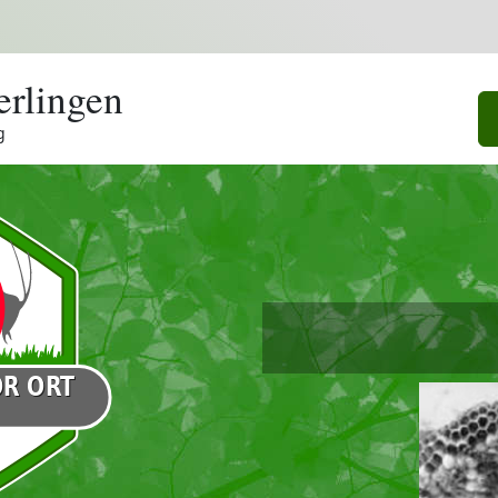
erlingen
g