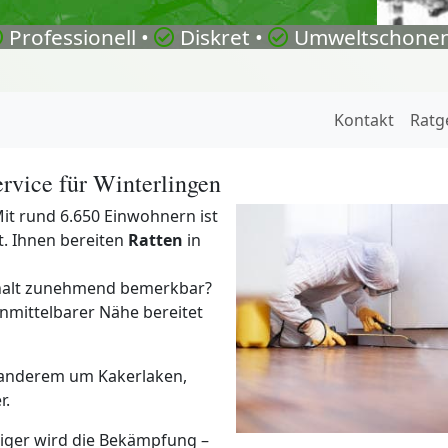
Professionell •
Diskret •
Umweltschonen
Kontakt
Ratg
rvice für Winterlingen
it rund 6.650 Einwohnern ist
t. Ihnen bereiten
Ratten
in
halt zunehmend bemerkbar?
nmittelbarer Nähe bereitet
 anderem um Kakerlaken,
r.
ieriger wird die Bekämpfung –