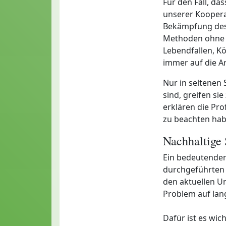
Für den Fall, da
unserer Koopera
Bekämpfung des 
Methoden ohne C
Lebendfallen, Kö
immer auf die A
Nur in seltenen
sind, greifen si
erklären die Pro
zu beachten hab
Nachhaltige
Ein bedeutender
durchgeführten A
den aktuellen U
Problem auf lang
Dafür ist es wic