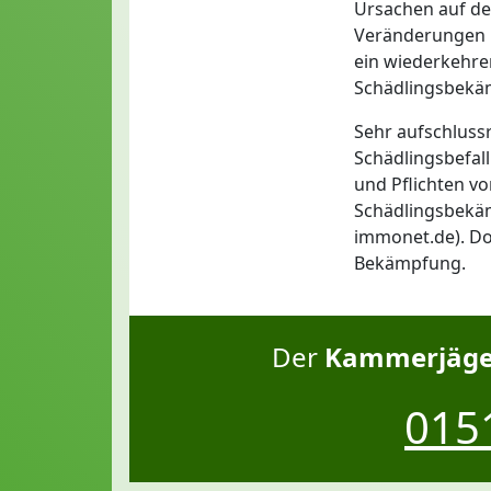
Ursachen auf den
Veränderungen i
ein wiederkehre
Schädlingsbekämp
Sehr aufschluss
Schädlingsbefal
und Pflichten vo
Schädlingsbekäm
immonet.de). Do
Bekämpfung.
Der
Kammerjäger
0151