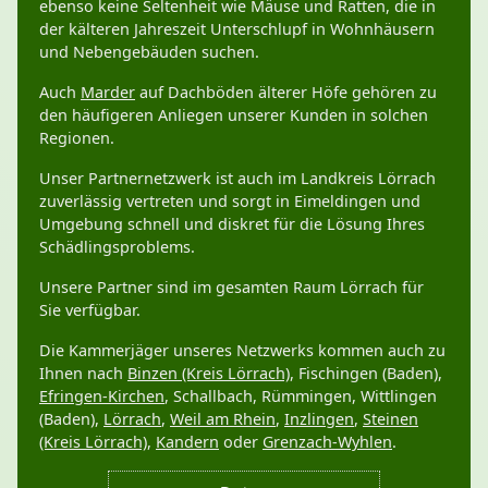
ebenso keine Seltenheit wie Mäuse und Ratten, die in
der kälteren Jahreszeit Unterschlupf in Wohnhäusern
und Nebengebäuden suchen.
Auch
Marder
auf Dachböden älterer Höfe gehören zu
den häufigeren Anliegen unserer Kunden in solchen
Regionen.
Unser Partnernetzwerk ist auch im Landkreis Lörrach
zuverlässig vertreten und sorgt in Eimeldingen und
Umgebung schnell und diskret für die Lösung Ihres
Schädlingsproblems.
Unsere Partner sind im gesamten Raum Lörrach für
Sie verfügbar.
Die Kammerjäger unseres Netzwerks kommen auch zu
Ihnen nach
Binzen (Kreis Lörrach)
, Fischingen (Baden),
Efringen-Kirchen
, Schallbach, Rümmingen, Wittlingen
(Baden),
Lörrach
,
Weil am Rhein
,
Inzlingen
,
Steinen
(Kreis Lörrach)
,
Kandern
oder
Grenzach-Wyhlen
.