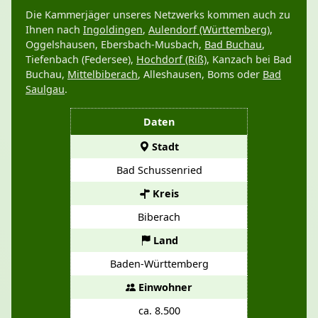
Die Kammerjäger unseres Netzwerks kommen auch zu
Ihnen nach
Ingoldingen
,
Aulendorf (Württemberg)
,
Oggelshausen, Ebersbach-Musbach,
Bad Buchau
,
Tiefenbach (Federsee),
Hochdorf (Riß)
, Kanzach bei Bad
Buchau,
Mittelbiberach
, Alleshausen, Boms oder
Bad
Saulgau
.
Daten
Stadt
Bad Schussenried
Kreis
Biberach
Land
Baden-Württemberg
Einwohner
ca. 8.500