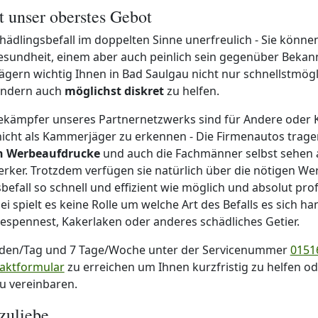
st unser oberstes Gebot
chädlingsbefall im doppelten Sinne unerfreulich - Sie könne
Gesundheit, einem aber auch peinlich sein gegenüber Bekan
gern wichtig Ihnen in Bad Saulgau nicht nur schnellstmög
sondern auch
möglichst diskret
zu helfen.
ekämpfer unseres Partnernetzwerks sind für Andere oder
icht als Kammerjäger zu erkennen - Die Firmenautos trag
en Werbeaufdrucke
und auch die Fachmänner selbst sehen 
ker. Trotzdem verfügen sie natürlich über die nötigen W
befall so schnell und effizient wie möglich und absolut prof
 spielt es keine Rolle um welche Art des Befalls es sich han
Wespennest, Kakerlaken oder anderes schädliches Getier.
nden/Tag und 7 Tage/Woche unter der Servicenummer
01516
aktformular
zu erreichen um Ihnen kurzfristig zu helfen o
u vereinbaren.
zuliebe