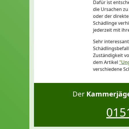
Dafür ist entsch
die Ursachen zu
oder der direkt
Schädlinge verh
jederzeit mit ih
Sehr interessan
Schädlingsbefal
Zuständigkeit v
dem Artikel
"Ung
verschiedene Sc
Der
Kammerjäger
0151