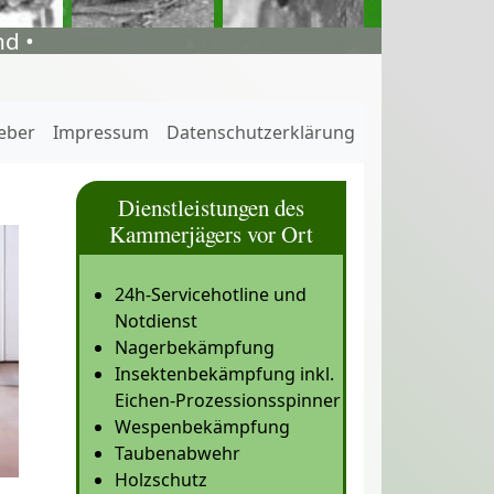
d •
eber
Impressum
Datenschutzerklärung
Dienstleistungen des
Kammerjägers vor Ort
24h-Servicehotline und
Notdienst
Nagerbekämpfung
Insektenbekämpfung inkl.
Eichen-Prozessionsspinner
Wespenbekämpfung
Taubenabwehr
Holzschutz