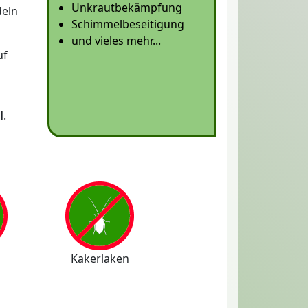
Unkrautbekämpfung
deln
Schimmelbeseitigung
und vieles mehr...
uf
l
.
Kakerlaken