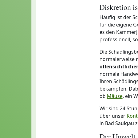
Diskretion i
Häufig ist der S
für die eigene 
es den Kammerjä
professionell, 
Die Schädlingsb
normalerweise n
offensichtlich
normale Handwer
Ihren Schädlings
bekämpfen. Dabei
ob
Mäuse
, ein 
Wir sind 24 Stu
über unser
Kont
in Bad Saulgau z
Der Umwelt 