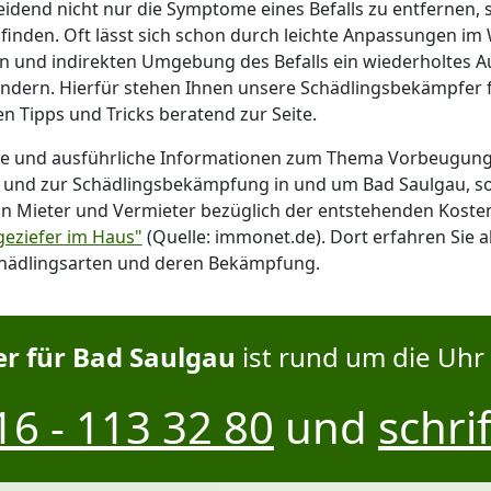
eidend nicht nur die Symptome eines Befalls zu entfernen,
 finden. Oft lässt sich schon durch leichte Anpassungen i
en und indirekten Umgebung des Befalls ein wiederholtes A
indern. Hierfür stehen Ihnen unsere Schädlingsbekämpfer 
ren Tipps und Tricks beratend zur Seite.
te und ausführliche Informationen zum Thema Vorbeugun
l und zur Schädlingsbekämpfung in und um Bad Saulgau, s
on Mieter und Vermieter bezüglich der entstehenden Kosten 
eziefer im Haus"
(Quelle: immonet.de). Dort erfahren Sie a
hädlingsarten und deren Bekämpfung.
 für Bad Saulgau
ist rund um die Uhr 
6 - 113 32 80
und
schrif