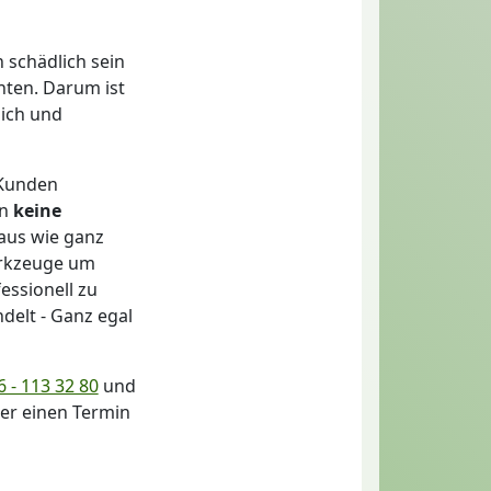
n schädlich sein
nten. Darum ist
lich und
 Kunden
en
keine
aus wie ganz
erkzeuge um
essionell zu
delt - Ganz egal
 - 113 32 80
und
der einen Termin