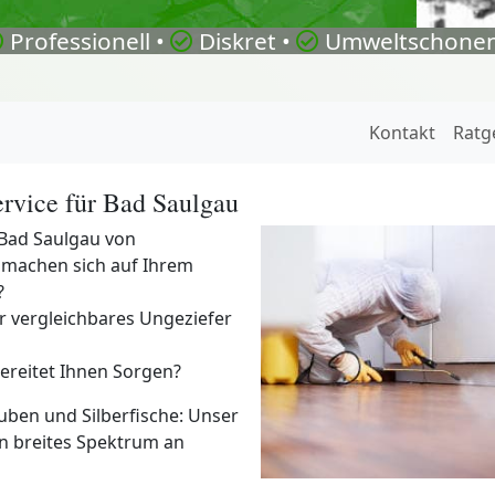
Professionell •
Diskret •
Umweltschonen
Kontakt
Ratg
rvice für Bad Saulgau
 Bad Saulgau von
machen sich auf Ihrem
?
 vergleichbares Ungeziefer
ereitet Ihnen Sorgen?
uben und Silberfische: Unser
in breites Spektrum an