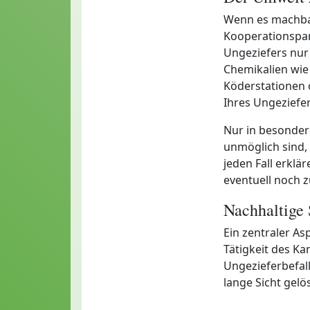
Wenn es machbar
Kooperationspa
Ungeziefers nu
Chemikalien wie
Köderstationen o
Ihres Ungeziefe
Nur in besonder
unmöglich sind, 
jeden Fall erklä
eventuell noch 
Nachhaltige
Ein zentraler A
Tätigkeit des Kam
Ungezieferbefall
lange Sicht gelös