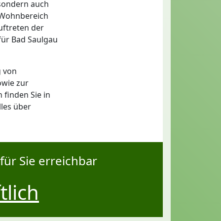
 sondern auch
m Wohnbereich
uftreten der
für Bad Saulgau
g von
owie zur
finden Sie in
lles über
für Sie erreichbar
tlich