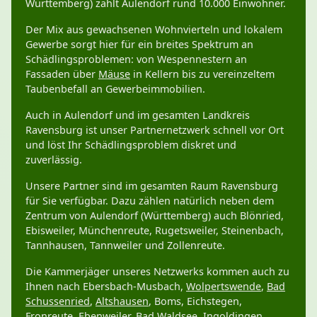
Württemberg) zählt Aulendorf rund 10.000 Einwohner.
Der Mix aus gewachsenen Wohnvierteln und lokalem
Gewerbe sorgt hier für ein breites Spektrum an
Schädlingsproblemen: von Wespennestern an
Fassaden über
Mäuse
in Kellern bis zu vereinzeltem
Taubenbefall an Gewerbeimmobilien.
Auch in Aulendorf und im gesamten Landkreis
Ravensburg ist unser Partnernetzwerk schnell vor Ort
und löst Ihr Schädlingsproblem diskret und
zuverlässig.
Unsere Partner sind im gesamten Raum Ravensburg
für Sie verfügbar. Dazu zählen natürlich neben dem
Zentrum von Aulendorf (Württemberg) auch Blönried,
Ebisweiler, Münchenreute, Rugetsweiler, Steinenbach,
Tannhausen, Tannweiler und Zollenreute.
Die Kammerjäger unseres Netzwerks kommen auch zu
Ihnen nach Ebersbach-Musbach,
Wolpertswende
,
Bad
Schussenried
,
Altshausen
, Boms, Eichstegen,
Fronreute
, Ebenweiler,
Bad Waldsee
,
Ingoldingen
,