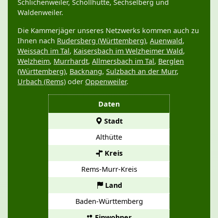
Schlichenweiler, Schöllhütte, Sechselberg und
Waldenweiler.
Die Kammerjäger unseres Netzwerks kommen auch zu
Ihnen nach
Rudersberg (Württemberg)
,
Auenwald
,
Weissach im Tal
,
Kaisersbach im Welzheimer Wald
,
Welzheim
,
Murrhardt
,
Allmersbach im Tal
,
Berglen
(Württemberg)
,
Backnang
,
Sulzbach an der Murr
,
Urbach (Rems)
oder
Oppenweiler
.
Daten
Stadt
Althütte
Kreis
Rems-Murr-Kreis
Land
Baden-Württemberg
Einwohner