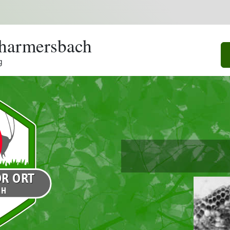
harmersbach
g