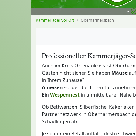
•
Kammerjäger vor Ort
Oberharmersbach
Professioneller Kammerjäger-S
Auch im Kreis Ortenaukreis ist Oberha
Gästen nicht sicher. Sie haben
Mäuse
auf
in Ihrem Zuhause?
Ameisen
sorgen bei Ihnen für zunehme
Ein
Wespennest
in unmittelbarer Nähe b
Ob Bettwanzen, Silberfische, Kakerlake
Partnernetzwerk in Oberharmersbach de
Schädlingen ab.
Je später ein Befall auffällt, desto schw