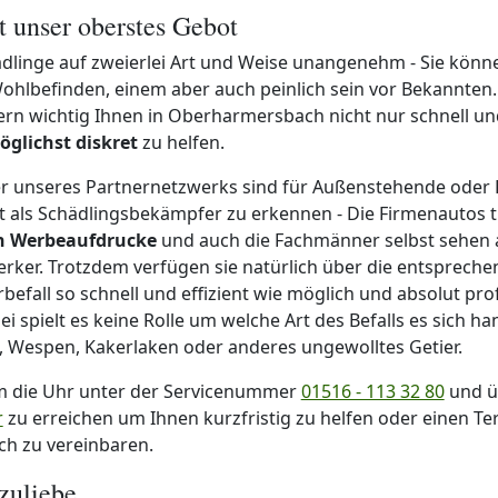
st unser oberstes Gebot
dlinge auf zweierlei Art und Weise unangenehm - Sie könne
ohlbefinden, einem aber auch peinlich sein vor Bekannten. 
n wichtig Ihnen in Oberharmersbach nicht nur schnell und
öglichst diskret
zu helfen.
r unseres Partnernetzwerks sind für Außenstehende oder
cht als Schädlingsbekämpfer zu erkennen - Die Firmenautos
en Werbeaufdrucke
und auch die Fachmänner selbst sehen 
ker. Trotzdem verfügen sie natürlich über die entspreche
befall so schnell und effizient wie möglich und absolut pro
 spielt es keine Rolle um welche Art des Befalls es sich ha
, Wespen, Kakerlaken oder anderes ungewolltes Getier.
m die Uhr unter der Servicenummer
01516 - 113 32 80
und ü
r
zu erreichen um Ihnen kurzfristig zu helfen oder einen Te
h zu vereinbaren.
zuliebe