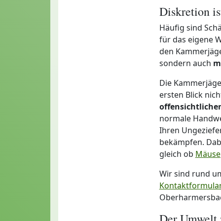
Diskretion i
Häufig sind Schä
für das eigene W
den Kammerjäger
sondern auch
m
Die Kammerjäge
ersten Blick ni
offensichtlich
normale Handwer
Ihren Ungeziefer
bekämpfen. Dabei
gleich ob
Mäuse
Wir sind rund u
Kontaktformula
Oberharmersbac
Der Umwelt 