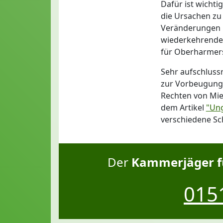
Dafür ist wichti
die Ursachen zu 
Veränderungen i
wiederkehrendes
für Oberharmersb
Sehr aufschluss
zur Vorbeugung 
Rechten von Mie
dem Artikel
"Ung
verschiedene Sc
Der
Kammerjäger f
0151