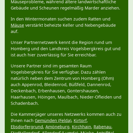
Mäuseprobleme, während ältere landwirtschaftliche
Gebäude und Scheunen regelmäßig Marder anziehen.
In den Wintermonaten suchen zudem Ratten und
Mäuse
verstärkt beheizte Keller und Nebengebäude
auf.
Unser Partnernetzwerk kennt die Region rund um
Homberg und den Landkreis Vogelsbergkreis gut und
ist auch hier zuverlässig für Sie erreichbar.
Unsere Partner sind im gesamten Raum
Vogelsbergkreis für Sie verfügbar. Dazu zählen
natürlich neben dem Zentrum von Homberg (Ohm)
auch Appenrod, Bleidenrod, Büßfeld, Dannenrod,
Deckenbach, Erbenhausen, Gontershausen,
Haarhausen, Höingen, Maulbach, Nieder-Ofleiden und
Schadenbach.
Die Kammerjäger unseres Netzwerks kommen auch zu
Ihnen nach
Gemünden (Felda)
,
Kirtorf
,
Ebsdorfergrund
,
Amöneburg
,
Kirchhain
,
Rabenau
,
Stadtallendorf
,
Allendorf (Lumda)
,
Mücke
,
Antrifttal
,