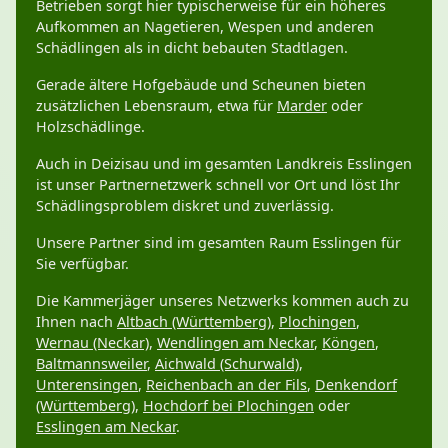
Betrieben sorgt hier typischerweise für ein höheres
Aufkommen an Nagetieren, Wespen und anderen
Schädlingen als in dicht bebauten Stadtlagen.
Gerade ältere Hofgebäude und Scheunen bieten
zusätzlichen Lebensraum, etwa für
Marder
oder
Holzschädlinge.
Auch in Deizisau und im gesamten Landkreis Esslingen
ist unser Partnernetzwerk schnell vor Ort und löst Ihr
Schädlingsproblem diskret und zuverlässig.
Unsere Partner sind im gesamten Raum Esslingen für
Sie verfügbar.
Die Kammerjäger unseres Netzwerks kommen auch zu
Ihnen nach
Altbach (Württemberg)
,
Plochingen
,
Wernau (Neckar)
,
Wendlingen am Neckar
,
Köngen
,
Baltmannsweiler
,
Aichwald (Schurwald)
,
Unterensingen
,
Reichenbach an der Fils
,
Denkendorf
(Württemberg)
,
Hochdorf bei Plochingen
oder
Esslingen am Neckar
.