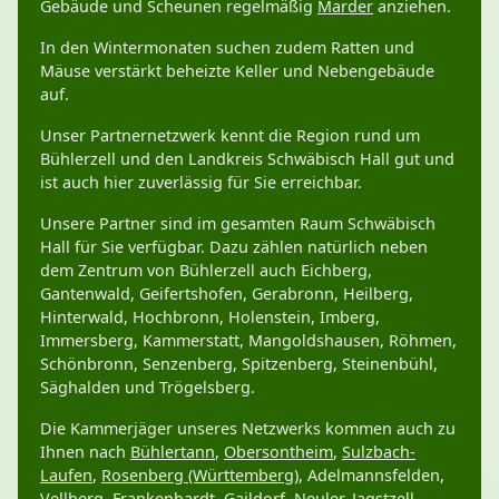
Gebäude und Scheunen regelmäßig
Marder
anziehen.
In den Wintermonaten suchen zudem Ratten und
Mäuse verstärkt beheizte Keller und Nebengebäude
auf.
Unser Partnernetzwerk kennt die Region rund um
Bühlerzell und den Landkreis Schwäbisch Hall gut und
ist auch hier zuverlässig für Sie erreichbar.
Unsere Partner sind im gesamten Raum Schwäbisch
Hall für Sie verfügbar. Dazu zählen natürlich neben
dem Zentrum von Bühlerzell auch Eichberg,
Gantenwald, Geifertshofen, Gerabronn, Heilberg,
Hinterwald, Hochbronn, Holenstein, Imberg,
Immersberg, Kammerstatt, Mangoldshausen, Röhmen,
Schönbronn, Senzenberg, Spitzenberg, Steinenbühl,
Säghalden und Trögelsberg.
Die Kammerjäger unseres Netzwerks kommen auch zu
Ihnen nach
Bühlertann
,
Obersontheim
,
Sulzbach-
Laufen
,
Rosenberg (Württemberg)
, Adelmannsfelden,
Vellberg
,
Frankenhardt
,
Gaildorf
,
Neuler
,
Jagstzell
,