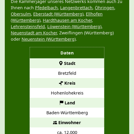
Die Kammerjäger unseres Netzwerks kommen auch zu
Ihnen nach
Pfedelbach
,
Langenbrettach
,
Öhringen
,
Obersulm
,
Eberstadt (Württemberg)
,
Ellhofen
(Württemberg)
,
Hardthausen am Kocher
,
Lehrensteinsfeld
,
Löwenstein (Württemberg)
,
Neuenstadt am Kocher
, Zweiflingen (Württemberg)
oder
Neuenstein (Württemberg)
.
Daten
Stadt
Bretzfeld
Kreis
Hohenlohekreis
Land
Baden-Württemberg
Einwohner
ca. 12.000