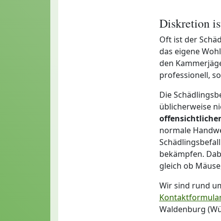
Diskretion i
Oft ist der Schä
das eigene Wohl
den Kammerjäger
professionell, 
Die Schädlingsb
üblicherweise ni
offensichtlich
normale Handwer
Schädlingsbefall
bekämpfen. Dabei
gleich ob Mäus
Wir sind rund u
Kontaktformula
Waldenburg (Wür