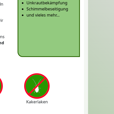
Unkrautbekämpfung
ln
Schimmelbeseitigung
und vieles mehr...
ir
uns
und
Kakerlaken