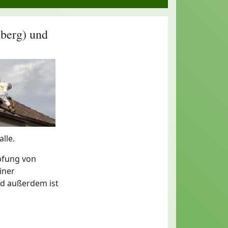
berg) und
lle.
pfung von
iner
nd außerdem ist