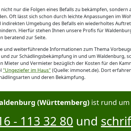
g nicht nur die Folgen eines Befalls zu bekämpfen, sondern 
den. Oft lässt sich schon durch leichte Anpassungen im Wo
d indirekten Umgebung des Befalls ein wiederholtes Auftre
indern. Hierfür stehen Ihnen unsere Profis für Waldenburg
n beratend zur Seite.
nte und weiterführende Informationen zum Thema Vorbeug
l und zur Schädlingsbekämpfung in und um Waldenburg, s
on Mieter und Vermieter bezüglich der Kosten für den Kam
el
"Ungeziefer im Haus"
(Quelle: immonet.de). Dort erfahren 
hädlingsarten und deren Bekämpfung.
aldenburg (Württemberg)
ist rund um 
6 - 113 32 80
und
schrif