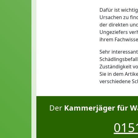
Dafür ist wichti
Ursachen zu fin
der direkten un
Ungeziefers verh
ihrem Fachwisse
Sehr interessa
Schädlingsbefal
Zuständigkeit v
Sie in dem Artik
verschiedene Sc
Der
Kammerjäger für W
0151