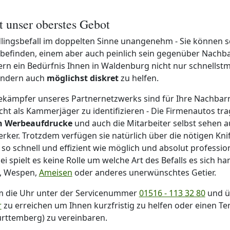
st unser oberstes Gebot
dlingsbefall im doppelten Sinne unangenehm - Sie können sc
befinden, einem aber auch peinlich sein gegenüber Nachba
n ein Bedürfnis Ihnen in Waldenburg nicht nur schnellst
sondern auch
möglichst diskret
zu helfen.
ekämpfer unseres Partnernetzwerks sind für Ihre Nachba
cht als Kammerjäger zu identifizieren - Die Firmenautos tr
en Werbeaufdrucke
und auch die Mitarbeiter selbst sehen a
ker. Trotzdem verfügen sie natürlich über die nötigen Kni
 so schnell und effizient wie möglich und absolut profession
 spielt es keine Rolle um welche Art des Befalls es sich ha
e, Wespen,
Ameisen
oder anderes unerwünschtes Getier.
m die Uhr unter der Servicenummer
01516 - 113 32 80
und ü
r
zu erreichen um Ihnen kurzfristig zu helfen oder einen Te
ttemberg) zu vereinbaren.