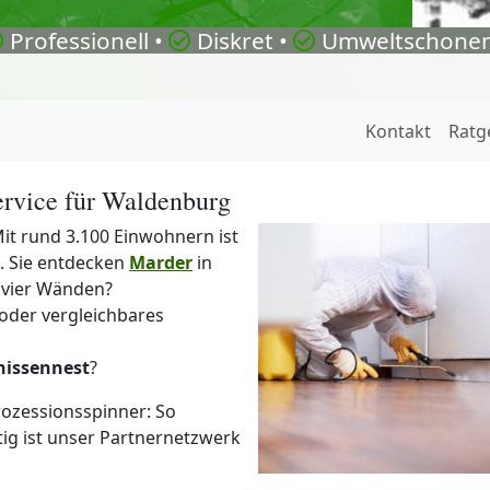
Professionell •
Diskret •
Umweltschonen
Kontakt
Ratg
ervice für Waldenburg
it rund 3.100 Einwohnern ist
. Sie entdecken
Marder
in
 vier Wänden?
oder vergleichbares
nissennest
?
ozessionsspinner: So
itig ist unser Partnernetzwerk