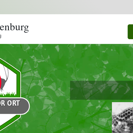
enburg
g