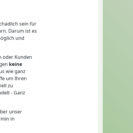
hädlich sein für
rn. Darum ist es
möglich und
rn oder Kunden
agen
keine
us wie ganz
ffe um Ihren
ell zu
ndelt - Ganz
ber unser
rmin in