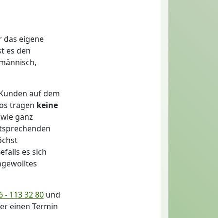
r das eigene
t es den
hmännisch,
 Kunden auf dem
tos tragen
keine
 wie ganz
ntsprechenden
öchst
falls es sich
ngewolltes
 - 113 32 80
und
der einen Termin