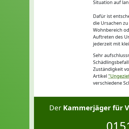
Situation auf lan
Dafür ist entsch
die Ursachen zu 
Wohnbereich ode
Auftreten des Un
jederzeit mit kle
Sehr aufschluss
Schädlingsbefal
Zuständigkeit v
Artikel
"Ungezie
verschiedene Sc
Der
Kammerjäger für V
0151