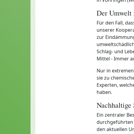
Der Umwelt 
Für den Fall, da
unserer Koopera
zur Eindämmung 
umweltschädlic
Schlag- und Leb
Mittel - Immer a
Nur in extremen 
sie zu chemische
Experten, welch
haben.
Nachhaltige
Ein zentraler Be
durchgeführten T
den aktuellen U