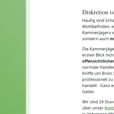
Diskretion i
Häufig sind Sch
Wohlbefinden, e
Kammerjägern ei
sondern auch
m
Die Kammerjäge
ersten Blick nic
offensichtlich
normale Handwer
Kniffe um Ihren 
professionell zu
handelt - Ganz 
Getier.
Wir sind 24 Stu
über unser
Kont
in Vöhringen (W