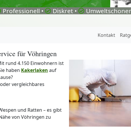
Professionell •
Diskret •
Umweltschonen
Kontakt
Ratg
rvice für Vöhringen
it rund 4.150 Einwohnern ist
 Sie haben
Kakerlaken
auf
hause?
oder vergleichbares
Wespen und Ratten – es gibt
 Nähe von Vöhringen zu