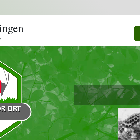
ingen
g