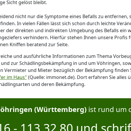
ge Sicht gelöst bleibt.
eidend nicht nur die Symptome eines Befalls zu entfernen,
finden. In vielen Fällen lässt sich schon durch leichte Ver
r der direkten und indirekten Umgebung des Befalls ein w
geziefers verhindern. Hierfür stehen Ihnen unsere Profis 
inen Kniffen beratend zur Seite.
reiche und ausführliche Informationen zum Thema Vorbe
l und zur Schädlingsbekämpfung in und um Vöhringen, sow
on Vermieter und Mieter bezüglich der Bekämpfung finden 
fer im Haus"
(Quelle: immonet.de). Dort erfahren Sie alles 
hädlingsarten und deren Bekämpfung.
öhringen (Württemberg)
ist rund um d
6 - 113 32 80
und
schrif