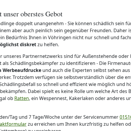
st unser oberstes Gebot
ädlinge doppelt unangenehm - Sie können schädlich sein fü
inem aber auch peinlich sein gegenüber Freunden. Daher is
n Bedürfnis Ihnen in Vöhringen nicht nur schnell und fac
öglichst diskret
zu helfen.
r unseres Partnernetzwerks sind für Außenstehende oder
ht als Schädlingsbekämpfer zu identifizieren - Die Firmenau
en Werbeaufdrucke
und auch die Experten selbst sehen aus
ker. Trotzdem verfügen sie selbstverständlich über die e
Schädlingsbefall so schnell und effizient wie möglich und h
 bekämpfen. Dabei spielt es keine Rolle um welche Art des Be
egal ob
Ratten
, ein Wespennest, Kakerlaken oder anderes u
nden/Tag und 7 Tage/Woche unter der Servicenummer
01516
aktformular
zu erreichen um Ihnen kurzfristig zu helfen o
ürttemberg) zu vereinbaren.