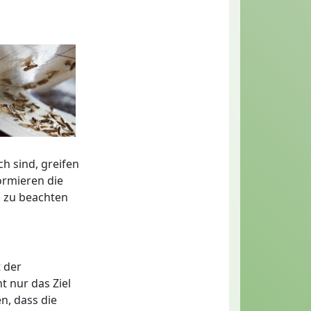
h sind, greifen
ormieren die
h zu beachten
 der
t nur das Ziel
n, dass die