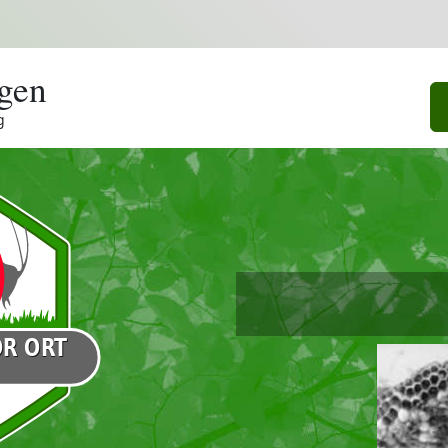
gen
g