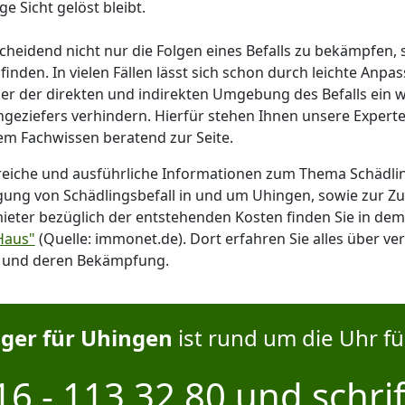
ge Sicht gelöst bleibt.
scheidend nicht nur die Folgen eines Befalls zu bekämpfen,
finden. In vielen Fällen lässt sich schon durch leichte Anp
r der direkten und indirekten Umgebung des Befalls ein 
ngeziefers verhindern. Hierfür stehen Ihnen unsere Expert
rem Fachwissen beratend zur Seite.
reiche und ausführliche Informationen zum Thema Schäd
ung von Schädlingsbefall in und um Uhingen, sowie zur Zu
eter bezüglich der entstehenden Kosten finden Sie in dem 
Haus"
(Quelle: immonet.de). Dort erfahren Sie alles über ve
n und deren Bekämpfung.
er für Uhingen
ist rund um die Uhr fü
6 - 113 32 80
und
schrif