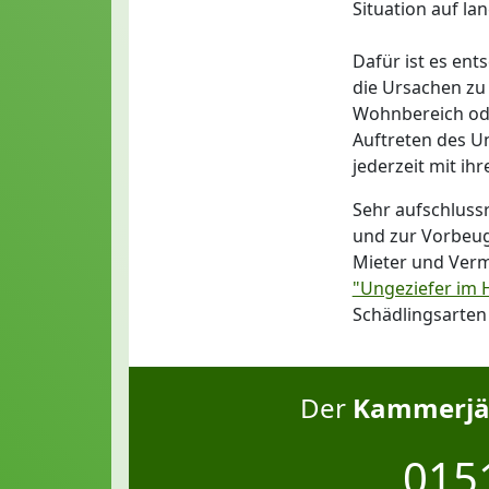
Situation auf lan
Dafür ist es ent
die Ursachen zu 
Wohnbereich ode
Auftreten des U
jederzeit mit ih
Sehr aufschluss
und zur Vorbeug
Mieter und Vermi
"Ungeziefer im 
Schädlingsarte
Der
Kammerjäg
0151