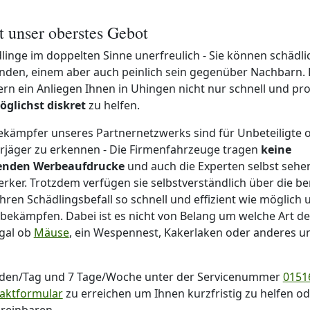
st unser oberstes Gebot
linge im doppelten Sinne unerfreulich - Sie können schädlic
nden, einem aber auch peinlich sein gegenüber Nachbarn. 
 ein Anliegen Ihnen in Uhingen nicht nur schnell und prof
öglichst diskret
zu helfen.
ekämpfer unseres Partnernetzwerks sind für Unbeteiligte
rjäger zu erkennen - Die Firmenfahrzeuge tragen
keine
enden Werbeaufdrucke
und auch die Experten selbst sehe
ker. Trotzdem verfügen sie selbstverständlich über die be
hren Schädlingsbefall so schnell und effizient wie möglich
 bekämpfen. Dabei ist es nicht von Belang um welche Art des
egal ob
Mäuse
, ein Wespennest, Kakerlaken oder anderes 
nden/Tag und 7 Tage/Woche unter der Servicenummer
01516
aktformular
zu erreichen um Ihnen kurzfristig zu helfen o
ereinbaren.