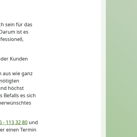
h sein für das
Darum ist es
essionell,
 oder Kunden
n aus wie ganz
nötigten
 und höchst
 Befalls es sich
unerwünschtes
 - 113 32 80
und
der einen Termin