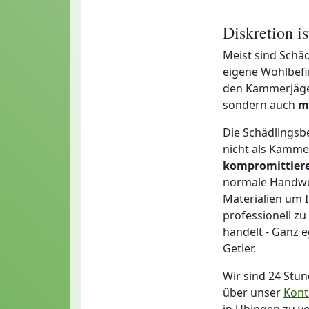
Diskretion i
Meist sind Schäd
eigene Wohlbefi
den Kammerjägern
sondern auch
m
Die Schädlingsb
nicht als Kamme
kompromittier
normale Handwer
Materialien um I
professionell zu
handelt - Ganz 
Getier.
Wir sind 24 Stu
über unser
Kont
in Uhingen zu v