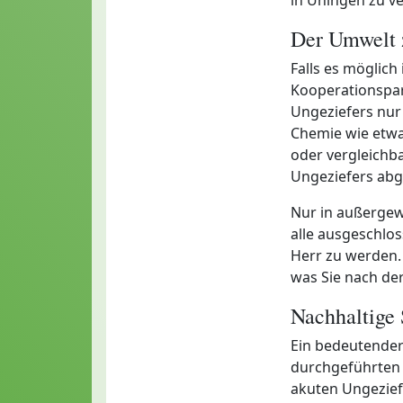
Der Umwelt 
Falls es möglich
Kooperationspa
Ungeziefers nur
Chemie wie etwa
oder vergleichba
Ungeziefers abg
Nur in außergew
alle ausgeschlo
Herr zu werden. 
was Sie nach de
Nachhaltige
Ein bedeutender
durchgeführten A
akuten Ungeziefe