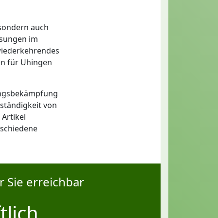
 sondern auch
assungen im
wiederkehrendes
en für Uhingen
lingsbekämpfung
ständigkeit von
Artikel
rschiedene
r Sie erreichbar
tlich