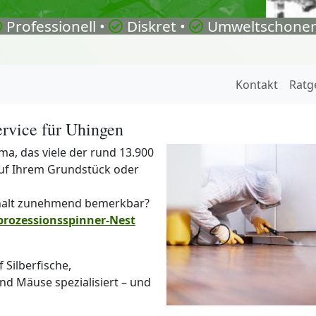
Professionell •
Diskret •
Umweltschonen
Kontakt
Ratg
rvice für Uhingen
ma, das viele der rund 13.900
uf Ihrem Grundstück oder
halt zunehmend bemerkbar?
prozessionsspinner-Nest
Silberfische,
d Mäuse spezialisiert – und