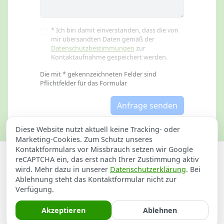
* Ich bin damit einverstanden, dass die von
mir übersandten Daten gemäß der
Datenschutzbestimmungen
zur
Kontaktaufnahme gespeichert werden.
Die mit * gekennzeichneten Felder sind
Pflichtfelder für das Formular
Anfrage senden
Diese Website nutzt aktuell keine Tracking- oder
Marketing-Cookies. Zum Schutz unseres
Kontaktformulars vor Missbrauch setzen wir Google
Datenschutzerklärung
Impressum
reCAPTCHA ein, das erst nach Ihrer Zustimmung aktiv
wird. Mehr dazu in unserer
Datenschutzerklärung
. Bei
Sathilfe für Rutesheim
Ablehnung steht das Kontaktformular nicht zur
Verfügung.
DGUV-Prüfung in Rutesheim
Akzeptieren
Ablehnen
Rohrbruch Notdienst in Rutesheim