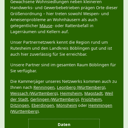
Gewachsene Wohnsiedlungen neben kleineren
Handwerks- und Gewerbebetrieben prägen Orte dieser
Größenordnung – hier treten sowohl Wespen- und
Ameisenprobleme an Wohnhäusern als auch
gelegentlicher
Mäuse
- oder Rattenbefall in
Lagerräumen und Kellern auf.
Unser Partnernetzwerk kennt die Region rund um
Rutesheim und den Landkreis Böblingen gut und ist
auch hier zuverlässig für Sie erreichbar.
Unsere Partner sind im gesamten Raum Böblingen für
Sie verfügbar.
Die Kammerjäger unseres Netzwerks kommen auch zu
Ihnen nach
Renningen
,
Leonberg (Württemberg)
,
Weissach (Württemberg)
,
Heimsheim
,
Magstadt
,
Weil
der Stadt
,
Gerlingen (Württemberg)
,
Friolzheim
,
Ditzingen
,
Eberdingen
,
Mönsheim
oder
Hemmingen
(Württemberg)
.
Daten