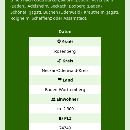
(Baden)
,
Adelsheim
,
Seckach
,
Boxberg (Baden)
,
Schöntal (Jagst)
,
Buchen (Odenwald)
,
Krautheim (Jagst)
,
Roigheim,
Schefflenz
oder
Assamstadt
.
Daten
Stadt
Rosenberg
Kreis
Neckar-Odenwald-Kreis
Land
Baden-Württemberg
Einwohner
ca. 2.300
PLZ
74749