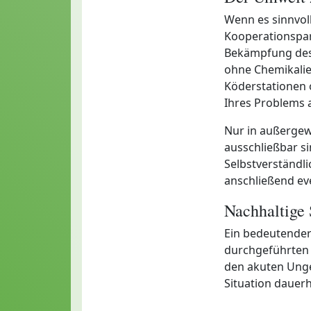
Wenn es sinnvol
Kooperationspar
Bekämpfung des
ohne Chemikalie
Köderstationen o
Ihres Problems 
Nur in außergew
ausschließbar si
Selbstverständli
anschließend ev
Nachhaltige
Ein bedeutender
durchgeführten A
den akuten Unge
Situation dauerha