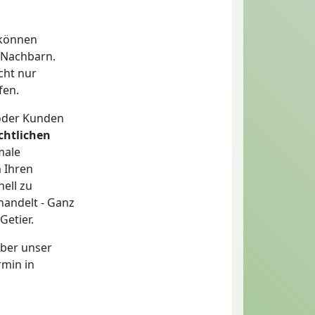
 können
r Nachbarn.
cht nur
fen.
 oder Kunden
chtlichen
male
 Ihren
nell zu
handelt - Ganz
Getier.
ber unser
rmin in