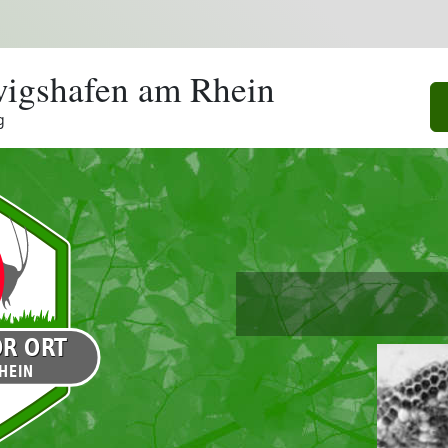
igshafen am Rhein
g