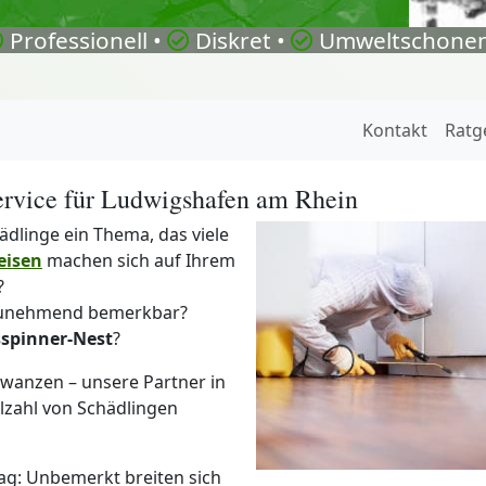
Professionell •
Diskret •
Umweltschonen
Kontakt
Ratg
ervice für Ludwigshafen am Rhein
dlinge ein Thema, das viele
isen
machen sich auf Ihrem
?
 zunehmend bemerkbar?
sspinner-Nest
?
twanzen – unsere Partner in
lzahl von Schädlingen
ag: Unbemerkt breiten sich