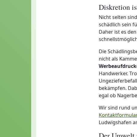
Diskretion i
Nicht selten sin
schädlich sein f
Daher ist es de
schnellstmöglic
Die Schädlingsb
nicht als Kamme
Werbeaufdruck
Handwerker. Tro
Ungezieferbefall
bekämpfen. Dabei
egal ob Nagerbef
Wir sind rund u
Kontaktformula
Ludwigshafen am
Der Umwelt 