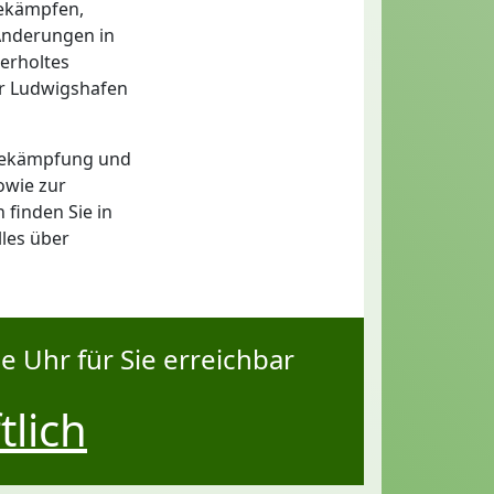
bekämpfen,
 Änderungen in
erholtes
ür Ludwigshafen
sbekämpfung und
owie zur
finden Sie in
lles über
e Uhr für Sie erreichbar
tlich