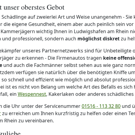
st unser oberstes Gebot
d Schädlinge auf zweierlei Art und Weise unangenehm - Sie
ür die eigene Gesundheit, einem aber auch peinlich sein vo
n Kammerjägern wichtig Ihnen in Ludwigshafen am Rhein ni
h und professionell, sondern auch
möglichst diskret
zu hel
ekämpfer unseres Partnernetzwerks sind für Unbeteiligte
rjäger zu erkennen - Die Firmenautos tragen
keine offensi
e
und auch die Fachmänner selbst sehen aus wie ganz nor
tzdem verfügen sie natürlich über die benötigten Kniffe um
 so schnell und effizient wie möglich und absolut professio
 ist es nicht von Belang um welche Art des Befalls es sich 
all, ein
Wespennest
, Kakerlaken oder anderes schädliches 
m die Uhr unter der Servicenummer
01516 - 113 32 80
und ü
r
zu erreichen um Ihnen kurzfristig zu helfen oder einen Te
 Rhein zu vereinbaren.
zuliebe