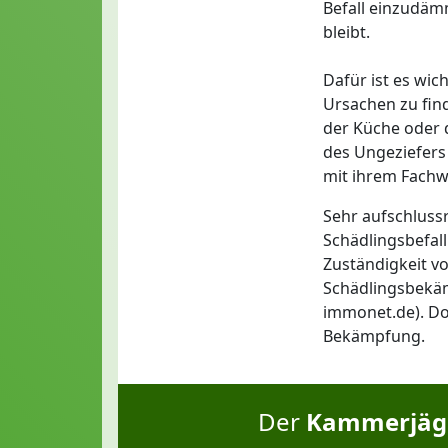
Befall einzudäm
bleibt.
Dafür ist es wic
Ursachen zu find
der Küche oder 
des Ungeziefers 
mit ihrem Fachwi
Sehr aufschlus
Schädlingsbefal
Zuständigkeit vo
Schädlingsbekäm
immonet.de). Do
Bekämpfung.
Der
Kammerjäge