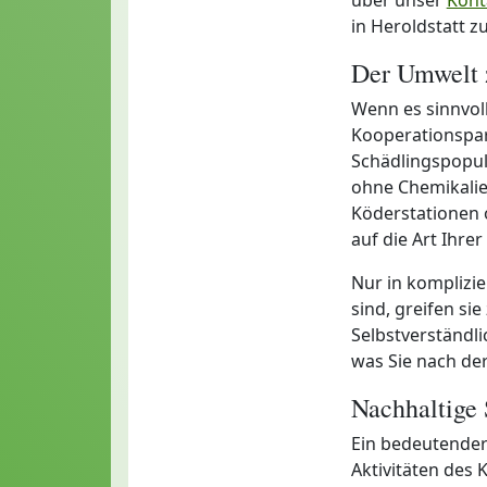
in Heroldstatt z
Der Umwelt 
Wenn es sinnvoll
Kooperationspar
Schädlingspopul
ohne Chemikalie
Köderstationen o
auf die Art Ihre
Nur in komplizie
sind, greifen s
Selbstverständl
was Sie nach de
Nachhaltige
Ein bedeutender
Aktivitäten des 