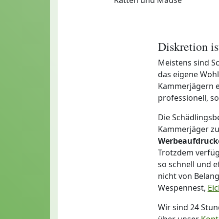
Diskretion i
Meistens sind Sc
das eigene Wohlb
Kammerjägern ei
professionell, 
Die Schädlingsb
Kammerjäger zu 
Werbeaufdruck
Trotzdem verfüge
so schnell und e
nicht von Belang
Wespennest,
Ei
Wir sind 24 Stu
über unser
Kont