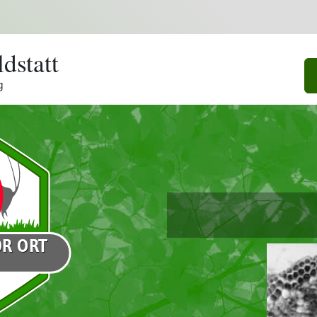
dstatt
g