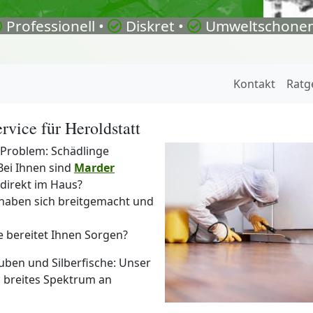
Professionell •
Diskret •
Umweltschonen
Kontakt
Ratg
rvice für Heroldstatt
 Problem: Schädlinge
Bei Ihnen sind
Marder
direkt im Haus?
 haben sich breitgemacht und
e bereitet Ihnen Sorgen?
uben und Silberfische: Unser
n breites Spektrum an