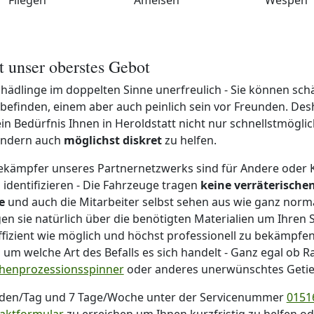
st unser oberstes Gebot
hädlinge im doppelten Sinne unerfreulich - Sie können schä
efinden, einem aber auch peinlich sein vor Freunden. Desh
n Bedürfnis Ihnen in Heroldstatt nicht nur schnellstmögli
sondern auch
möglichst diskret
zu helfen.
ekämpfer unseres Partnernetzwerks sind für Andere oder K
identifizieren - Die Fahrzeuge tragen
keine verräterische
e
und auch die Mitarbeiter selbst sehen aus wie ganz norm
n sie natürlich über die benötigten Materialien um Ihren 
ffizient wie möglich und höchst professionell zu bekämpfen.
 um welche Art des Befalls es sich handelt - Ganz egal ob Ra
chenprozessionsspinner
oder anderes unerwünschtes Getie
nden/Tag und 7 Tage/Woche unter der Servicenummer
01516
aktformular
zu erreichen um Ihnen kurzfristig zu helfen o