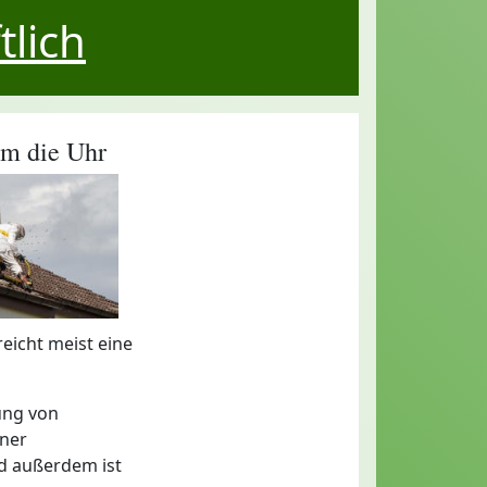
tlich
um die Uhr
reicht meist eine
ung von
iner
d außerdem ist