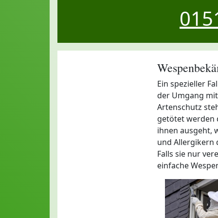
0151
Wespenbekäm
Ein spezieller F
der Umgang mit 
Artenschutz steh
getötet werden 
ihnen ausgeht, w
und Allergikern d
Falls sie nur ve
einfache Wespen