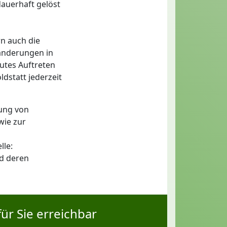
auerhaft gelöst
rn auch die
ränderungen in
utes Auftreten
dstatt jederzeit
ung von
wie zur
lle:
nd deren
ür Sie erreichbar