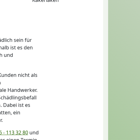
dlich sein für
alb ist es den
ch und
unden nicht als
n
ale Handwerker.
Schädlingsbefall
 Dabei ist es
tten, ein
r.
 - 113 32 80
und
der einen Termin