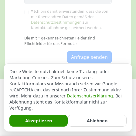
* Ich bin damit einverstanden, dass die von
mir übersandten Daten gemäß der
Datenschutzbestimmungen
zur
Kontaktaufnahme gespeichert werden.
Die mit * gekennzeichneten Felder sind
Pflichtfelder für das Formular
Anfrage senden
Diese Website nutzt aktuell keine Tracking- oder
Marketing-Cookies. Zum Schutz unseres
Kontaktformulars vor Missbrauch setzen wir Google
Datenschutzerklärung
Impressum
reCAPTCHA ein, das erst nach Ihrer Zustimmung aktiv
wird. Mehr dazu in unserer
Datenschutzerklärung
. Bei
Klempner in Goldenstedt
Ablehnung steht das Kontaktformular nicht zur
Verfügung.
Elektrikernotdienst in Goldenstedt
Akzeptieren
Ablehnen
Heizungsnotdienst für Goldenstedt