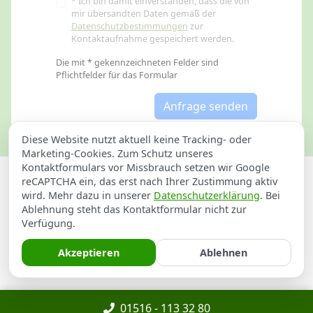
* Ich bin damit einverstanden, dass die von
mir übersandten Daten gemäß der
Datenschutzbestimmungen
zur
Kontaktaufnahme gespeichert werden.
Die mit * gekennzeichneten Felder sind
Pflichtfelder für das Formular
Anfrage senden
Diese Website nutzt aktuell keine Tracking- oder
Marketing-Cookies. Zum Schutz unseres
Kontaktformulars vor Missbrauch setzen wir Google
Datenschutzerklärung
Impressum
reCAPTCHA ein, das erst nach Ihrer Zustimmung aktiv
wird. Mehr dazu in unserer
Datenschutzerklärung
. Bei
Schlüsselnotdienst in Sankt Georgen
Ablehnung steht das Kontaktformular nicht zur
Verfügung.
Rohrbruch Notdienst in Sankt Georgen
Akzeptieren
Ablehnen
DGUV-Prüfung in Sankt Georgen
Copyright ©
Insight-Ideas.de
2026
01516 - 113 32 80