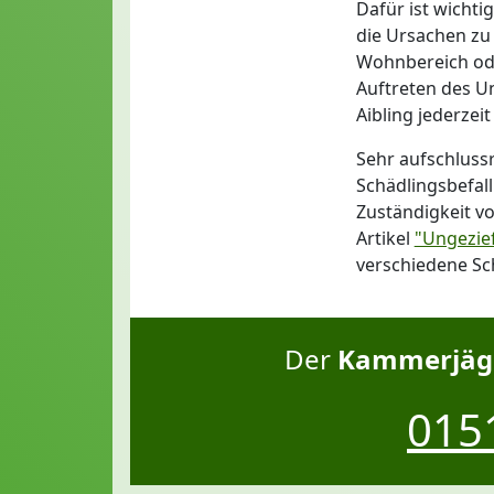
Dafür ist wichti
die Ursachen zu 
Wohnbereich ode
Auftreten des U
Aibling jederzeit
Sehr aufschluss
Schädlingsbefal
Zuständigkeit v
Artikel
"Ungezie
verschiedene Sc
Der
Kammerjäge
0151