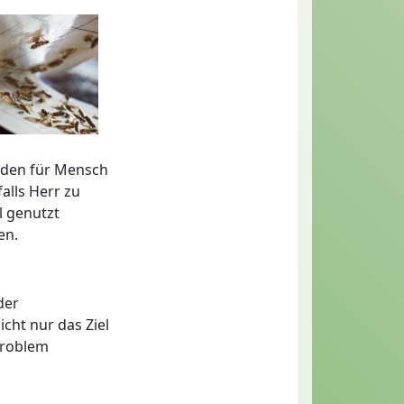
äden für Mensch
alls Herr zu
l genutzt
en.
der
cht nur das Ziel
Problem