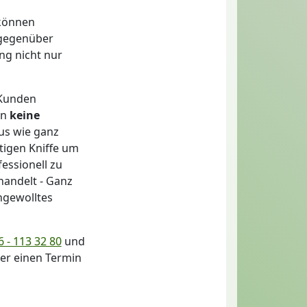
 können
 gegenüber
ng nicht nur
 Kunden
en
keine
us wie ganz
tigen Kniffe um
fessionell zu
handelt - Ganz
ngewolltes
 - 113 32 80
und
der einen Termin