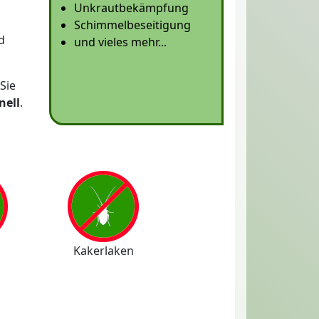
Unkrautbekämpfung
Schimmelbeseitigung
d
und vieles mehr...
Sie
nell
.
Kakerlaken