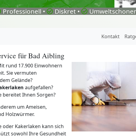
Professionell •
Diskret •
Umweltschonen
Kontakt
Ratg
rvice für Bad Aibling
Mit rund 17.900 Einwohnern
eit. Sie vermuten
 dem Gelände?
akerlaken
aufgefallen?
e bereitet Ihnen Sorgen?
anderem um Ameisen,
nd Holzwürmer.
he oder Kakerlaken kann sich
hützt sowohl Ihre Gesundheit