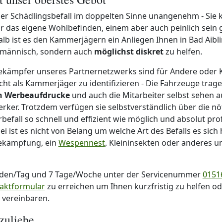
 der Schädlingsbefall im doppelten Sinne unangenehm - Sie
für das eigene Wohlbefinden, einem aber auch peinlich sein
b ist es den Kammerjägern ein Anliegen Ihnen in Bad Aibli
hmännisch, sondern auch
möglichst diskret
zu helfen.
ekämpfer unseres Partnernetzwerks sind für Andere oder
cht als Kammerjäger zu identifizieren - Die Fahrzeuge trag
en Werbeaufdrucke
und auch die Mitarbeiter selbst sehen a
ker. Trotzdem verfügen sie selbstverständlich über die nö
befall so schnell und effizient wie möglich und absolut pro
 ist es nicht von Belang um welche Art des Befalls es sich 
bekämpfung, ein
Wespennest
, Kleininsekten oder anderes u
nden/Tag und 7 Tage/Woche unter der Servicenummer
01516
aktformular
zu erreichen um Ihnen kurzfristig zu helfen o
u vereinbaren.
zuliebe