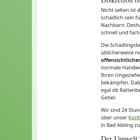
Nicht selten ist
schädlich sein 
Nachbarn. Deshal
schnell und fac
Die Schädlingsb
üblicherweise ni
offensichtlich
normale Handwer
Ihren Ungeziefer
bekämpfen. Dabei
egal ob Ratten
Getier.
Wir sind 24 Stu
über unser
Kont
in Bad Aibling z
Der Umwelt 