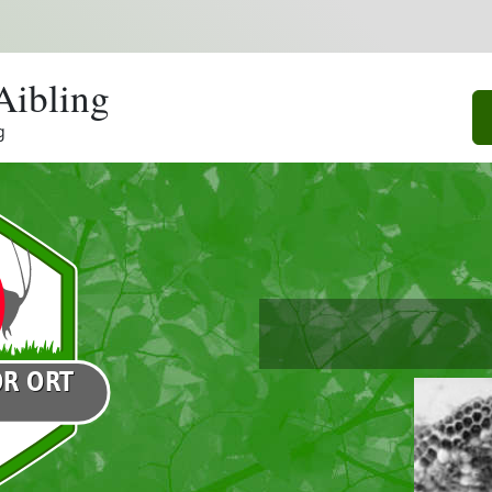
Aibling
g