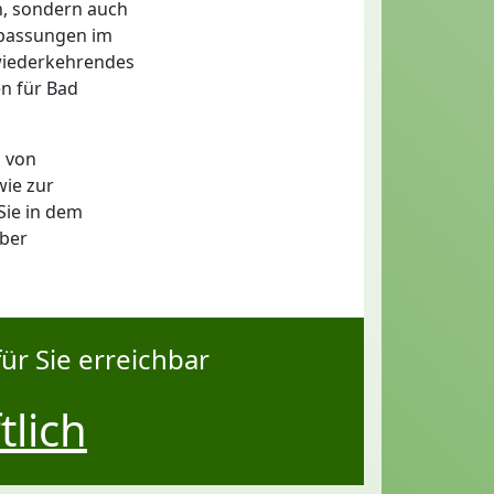
en, sondern auch
Anpassungen im
wiederkehrendes
n für Bad
 von
wie zur
Sie in dem
über
ür Sie erreichbar
tlich