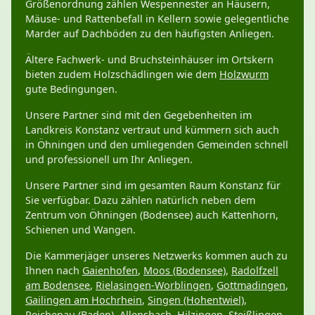
Größenordnung zählen Wespennester an Häusern,
Mäuse- und Rattenbefall in Kellern sowie gelegentliche
Marder auf Dachböden zu den häufigsten Anliegen.
Ältere Fachwerk- und Bruchsteinhäuser im Ortskern
bieten zudem Holzschädlingen wie dem
Holzwurm
gute Bedingungen.
Unsere Partner sind mit den Gegebenheiten im
Landkreis Konstanz vertraut und kümmern sich auch
in Öhningen und den umliegenden Gemeinden schnell
und professionell um Ihr Anliegen.
Unsere Partner sind im gesamten Raum Konstanz für
Sie verfügbar. Dazu zählen natürlich neben dem
Zentrum von Öhningen (Bodensee) auch Kattenhorn,
Schienen und Wangen.
Die Kammerjäger unseres Netzwerks kommen auch zu
Ihnen nach
Gaienhofen
,
Moos (Bodensee)
,
Radolfzell
am Bodensee
,
Rielasingen-Worblingen
,
Gottmadingen
,
Gailingen am Hochrhein
,
Singen (Hohentwiel)
,
Reichenau (Baden)
,
Allensbach
,
Hilzingen
,
Steißlingen