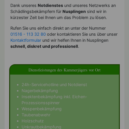
Dank unseres
Notdienstes
und unseres Netzwerks an
Schädlingsbekämpfern für
Nusplingen
sind wir in
kürzester Zeit bei Ihnen um das Problem zu lösen.
Rufen Sie uns einfach direkt an unter der Nummer
01516 - 113 32 80
oder kontaktieren Sie uns über unser
Kontaktformular
und wir helfen Ihnen in Nusplingen
schnell, diskret und professionell
.
Dienstleistungen des Kammerjägers vor Ort
24h-Servicehotline und Notdienst
Nagerbekämpfung
Insektenbekämpfung inkl. Eichen-
Prozessionsspinner
Wespenbekämpfung
Taubenabwehr
Holzschutz
Unkrautbekämpfung