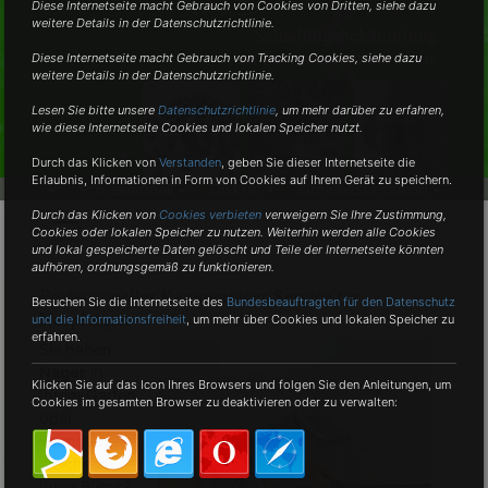
Diese Internetseite macht Gebrauch von Cookies von Dritten, siehe dazu
weitere Details in der Datenschutzrichtlinie.
Schädlingsbekämpfung
vom Fachmann in der Nähe
Diese Internetseite macht Gebrauch von Tracking Cookies, siehe dazu
weitere Details in der Datenschutzrichtlinie.
Lesen Sie bitte unsere
Datenschutzrichtlinie
, um mehr darüber zu erfahren,
wie diese Internetseite Cookies und lokalen Speicher nutzt.
Durch das Klicken von
Verstanden
,
geben Sie dieser Internetseite die
Erlaubnis, Informationen in Form von Cookies auf Ihrem Gerät zu speichern.
•
Professionell •
Diskret •
Umweltschonend •
Durch das Klicken von
Cookies verbieten
verweigern Sie Ihre Zustimmung,
Cookies oder lokalen Speicher zu nutzen. Weiterhin werden alle Cookies
und lokal gespeicherte Daten gelöscht und Teile der Internetseite könnten
aufhören, ordnungsgemäß zu funktionieren.
Professioneller Kammerjäger-Service für
Besuchen Sie die Internetseite des
Bundesbeauftragten für den Datenschutz
Nusplingen
und die Informationsfreiheit
, um mehr über Cookies und lokalen Speicher zu
erfahren.
Sie haben
Nager
in
Klicken Sie auf das Icon Ihres Browsers und folgen Sie den Anleitungen, um
Ihrem Garten
Cookies im gesamten Browser zu deaktivieren oder zu verwalten:
oder
vermuten
welche in
Ihren Büros?