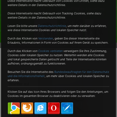
Diese Internetseite macht Gebrauch von Cookies von Dritten, siehe dazu
weitere Details in der Datenschutzrichtlinie.
Schädlingsbekämpfung
vom Fachmann in der Nähe
Diese Internetseite macht Gebrauch von Tracking Cookies, siehe dazu
weitere Details in der Datenschutzrichtlinie.
Lesen Sie bitte unsere
Datenschutzrichtlinie
, um mehr darüber zu erfahren,
wie diese Internetseite Cookies und lokalen Speicher nutzt.
Durch das Klicken von
Verstanden
,
geben Sie dieser Internetseite die
Erlaubnis, Informationen in Form von Cookies auf Ihrem Gerät zu speichern.
•
Professionell •
Diskret •
Umweltschonend •
Durch das Klicken von
Cookies verbieten
verweigern Sie Ihre Zustimmung,
Cookies oder lokalen Speicher zu nutzen. Weiterhin werden alle Cookies
und lokal gespeicherte Daten gelöscht und Teile der Internetseite könnten
aufhören, ordnungsgemäß zu funktionieren.
Professioneller Kammerjäger-Service für Egesheim
Besuchen Sie die Internetseite des
Bundesbeauftragten für den Datenschutz
und die Informationsfreiheit
, um mehr über Cookies und lokalen Speicher zu
Sie haben
erfahren.
Marder
auf
Ihrem
Klicken Sie auf das Icon Ihres Browsers und folgen Sie den Anleitungen, um
Grundstück
Cookies im gesamten Browser zu deaktivieren oder zu verwalten:
oder gar in
Ihrem Heim?
Kleininsekten
wie
Fliegen