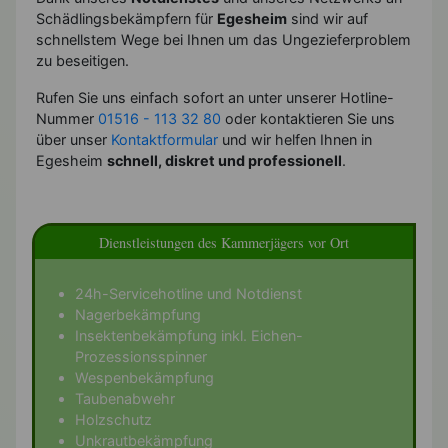
Schädlingsbekämpfern für
Egesheim
sind wir auf
schnellstem Wege bei Ihnen um das Ungezieferproblem
zu beseitigen.
Rufen Sie uns einfach sofort an unter unserer Hotline-
Nummer
01516 - 113 32 80
oder kontaktieren Sie uns
über unser
Kontaktformular
und wir helfen Ihnen in
Egesheim
schnell, diskret und professionell
.
Dienstleistungen des Kammerjägers vor Ort
24h-Servicehotline und Notdienst
Nagerbekämpfung
Insektenbekämpfung inkl. Eichen-
Prozessionsspinner
Wespenbekämpfung
Taubenabwehr
Holzschutz
Unkrautbekämpfung