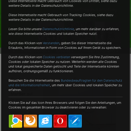
Diese Internetseite macht Gebrauch von Cookies von Dritten, siehe dazu
weitere Details in der Datenschutzrichtlinie.
Schädlingsbekämpfung
vom Fachmann in der Nähe
Diese Internetseite macht Gebrauch von Tracking Cookies, siehe dazu
weitere Details in der Datenschutzrichtlinie.
Lesen Sie bitte unsere
Datenschutzrichtlinie
, um mehr darüber zu erfahren,
wie diese Internetseite Cookies und lokalen Speicher nutzt.
Durch das Klicken von
Verstanden
,
geben Sie dieser Internetseite die
Erlaubnis, Informationen in Form von Cookies auf Ihrem Gerät zu speichern.
•
Professionell •
Diskret •
Umweltschonend •
Durch das Klicken von
Cookies verbieten
verweigern Sie Ihre Zustimmung,
Cookies oder lokalen Speicher zu nutzen. Weiterhin werden alle Cookies
und lokal gespeicherte Daten gelöscht und Teile der Internetseite könnten
aufhören, ordnungsgemäß zu funktionieren.
Professioneller Kammerjäger-Service für Neufra
Besuchen Sie die Internetseite des
Bundesbeauftragten für den Datenschutz
und die Informationsfreiheit
, um mehr über Cookies und lokalen Speicher zu
Sie entdecken
erfahren.
Marder
auf
Ihrem
Klicken Sie auf das Icon Ihres Browsers und folgen Sie den Anleitungen, um
Grundstück
Cookies im gesamten Browser zu deaktivieren oder zu verwalten:
oder gar in
Ihren Büros?
Kleininsekten
wie