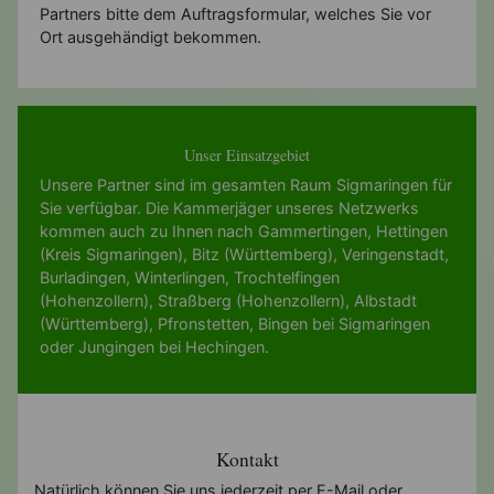
Partners bitte dem Auftragsformular, welches Sie vor
Ort ausgehändigt bekommen.
Unser Einsatzgebiet
Unsere Partner sind im gesamten Raum Sigmaringen für
Sie verfügbar. Die Kammerjäger unseres Netzwerks
kommen auch zu Ihnen nach
Gammertingen
,
Hettingen
(Kreis Sigmaringen)
,
Bitz (Württemberg)
,
Veringenstadt
,
Burladingen
,
Winterlingen
,
Trochtelfingen
(Hohenzollern)
,
Straßberg (Hohenzollern)
,
Albstadt
(Württemberg)
,
Pfronstetten
,
Bingen bei Sigmaringen
oder
Jungingen bei Hechingen
.
Kontakt
Natürlich können Sie uns jederzeit per E-Mail oder