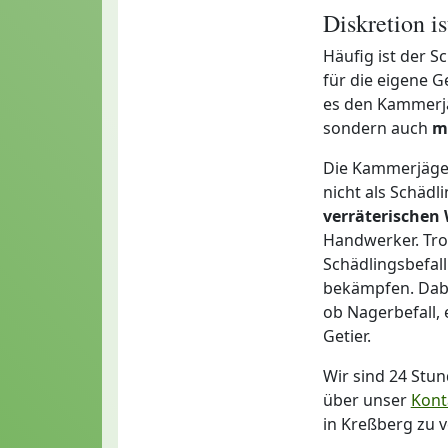
Diskretion i
Häufig ist der S
für die eigene G
es den Kammerjä
sondern auch
m
Die Kammerjäger
nicht als Schädl
verräterischen
Handwerker. Tro
Schädlingsbefall
bekämpfen. Dabei
ob Nagerbefall,
Getier.
Wir sind 24 Stu
über unser
Kont
in Kreßberg zu 