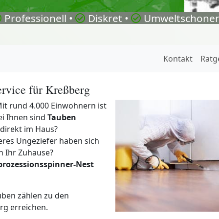
Professionell •
Diskret •
Umweltschonen
Kontakt
Ratg
rvice für Kreßberg
it rund 4.000 Einwohnern ist
ei Ihnen sind
Tauben
direkt im Haus?
res Ungeziefer haben sich
n Ihr Zuhause?
prozessionsspinner-Nest
uben zählen zu den
rg erreichen.