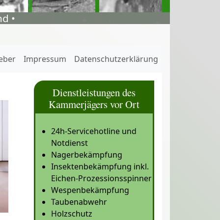
d •
eber
Impressum
Datenschutzerklärung
Dienstleistungen des
Kammerjägers vor Ort
24h-Servicehotline und
Notdienst
Nagerbekämpfung
Insektenbekämpfung inkl.
Eichen-Prozessionsspinner
Wespenbekämpfung
Taubenabwehr
Holzschutz