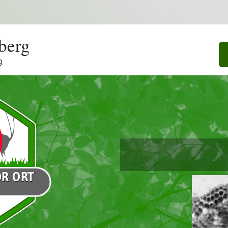
berg
g