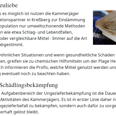
zuliebe
ss es möglich ist nutzen die Kammerjäger
ationspartner in Kreßberg zur Eindämmung
population nur umweltschonende Methoden
n wie etwa Schlag- und Lebendfallen,
der vergleichbare Mittel - Immer auf die Art
abgestimmt.
öhnlichen Situationen und wenn gesundheitliche Schäden fü
n, greifen sie zu chemischen Hilfsmitteln um der Plage He
ch informieren die Profis, welche Mittel genutzt werden un
eventuell noch zu beachten haben.
 Schädlingsbekämpfung
 Aufgabenbereich der Ungezieferbekämpfung ist die Dauer
ktivitäten des Kammerjägers. Es ist in erster Linie daher ni
ngezieferbefall zu bekämpfen, sondern auch dafür zu sorge
rhaft gelöst bleibt.