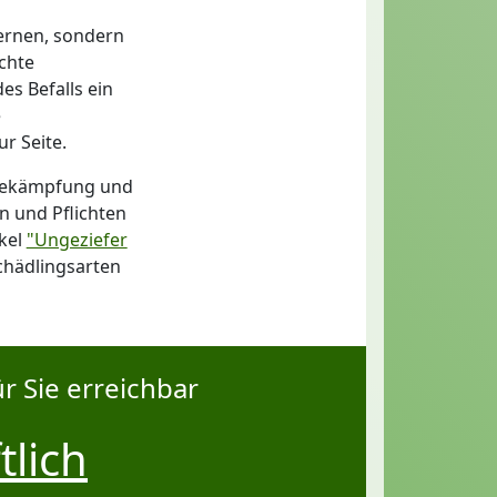
fernen, sondern
ichte
s Befalls ein
e
r Seite.
sbekämpfung und
n und Pflichten
kel
"Ungeziefer
Schädlingsarten
r Sie erreichbar
tlich