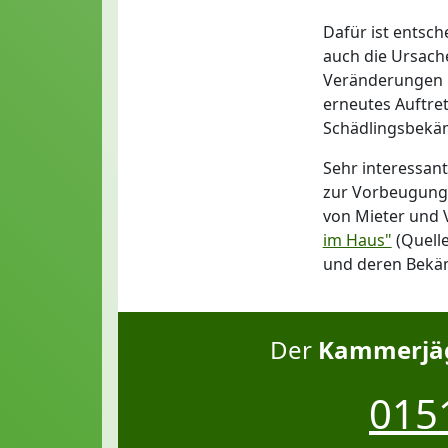
Dafür ist entsch
auch die Ursache
Veränderungen i
erneutes Auftre
Schädlingsbekämp
Sehr interessan
zur Vorbeugung 
von Mieter und 
im Haus"
(Quelle
und deren Bekä
Der
Kammerjäg
0151