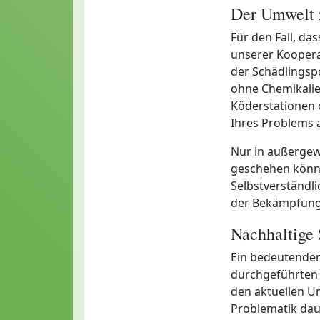
Der Umwelt 
Für den Fall, da
unserer Kooper
der Schädlings
ohne Chemikalie
Köderstationen o
Ihres Problems 
Nur in außergew
geschehen könne
Selbstverständli
der Bekämpfung 
Nachhaltige
Ein bedeutender
durchgeführten A
den aktuellen U
Problematik daue