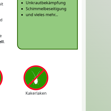
Unkrautbekämpfung
it
Schimmelbeseitigung
und vieles mehr...
nd
e
ll
.
Kakerlaken