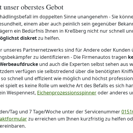
st unser oberstes Gebot
chädlingsbefall im doppelten Sinne unangenehm - Sie könne
esundheit, einem aber auch peinlich sein gegenüber Bekann
gern ein Bedürfnis Ihnen in Kreßberg nicht nur schnell u
öglichst diskret
zu helfen.
 unseres Partnernetzwerks sind für Andere oder Kunden 
ingsbekämpfer zu identifizieren - Die Firmenautos tragen
k
 Werbeaufdrucke
und auch die Experten selbst sehen aus 
tzdem verfügen sie selbstredend über die benötigten Kniff
 so schnell und effizient wie möglich und höchst profession
 spielt es keine Rolle um welche Art des Befalls es sich han
 ein Wespennest,
Eichenprozessionsspinner
oder anderes 
nden/Tag und 7 Tage/Woche unter der Servicenummer
01516
aktformular
zu erreichen um Ihnen kurzfristig zu helfen o
vereinbaren.