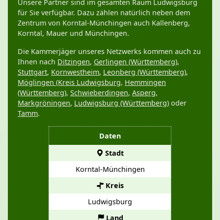
Unsere Partner sind im gesamten Raum Ludwigsburg
für Sie verfügbar. Dazu zählen natürlich neben dem
Zentrum von Korntal-Münchingen auch Kallenberg,
Korntal, Mauer und Münchingen.
Die Kammerjäger unseres Netzwerks kommen auch zu
Ihnen nach
Ditzingen
,
Gerlingen (Württemberg)
,
Stuttgart
,
Kornwestheim
,
Leonberg (Württemberg)
,
Möglingen (Kreis Ludwigsburg
,
Hemmingen
(Württemberg)
,
Schwieberdingen
,
Asperg
,
Markgröningen
,
Ludwigsburg (Württemberg)
oder
Tamm
.
Daten
Stadt
Korntal-Münchingen
Kreis
Ludwigsburg
Land