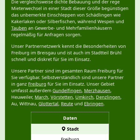
Die vergleichsweise dichte Bebauung und der rege
Mieterwechsel in einer Stadt dieser Größe begünstigen
das unbemerkte Einschleppen von Schädlingen wie
Kakerlaken oder Silberfischen, während Wespen und
Tauben
an Gewerbe- und Mehrfamilienhäusern
regelmäßig für Anfragen sorgen.
Unser Partnernetzwerk kennt die Besonderheiten von
Freiburg im Breisgau und ist auch im Stadtteil Brühl
schnell und diskret für Sie im Einsatz.
Unsere Partner sind im gesamten Raum Freiburg für
Sie verfügbar. Selbstverständlich sind unsere Partner
in ganz
Freiburg
für Sie im Einsatz. Unser Gebiet
umfasst außerdem
Gundelfingen
,
Merzhausen
,
Heuweiler,
March
,
Vörstetten
,
Umkirch
,
Denzlingen
,
Au, Wittnau,
Glottertal
,
Reute
und
Ebringen
.
Daten
Stadt
Freiburg