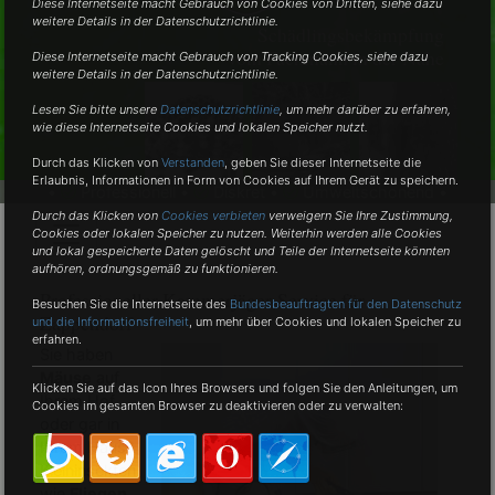
Diese Internetseite macht Gebrauch von Cookies von Dritten, siehe dazu
weitere Details in der Datenschutzrichtlinie.
Schädlingsbekämpfung
vom Fachmann in der Nähe
Diese Internetseite macht Gebrauch von Tracking Cookies, siehe dazu
weitere Details in der Datenschutzrichtlinie.
Lesen Sie bitte unsere
Datenschutzrichtlinie
, um mehr darüber zu erfahren,
wie diese Internetseite Cookies und lokalen Speicher nutzt.
Durch das Klicken von
Verstanden
,
geben Sie dieser Internetseite die
Erlaubnis, Informationen in Form von Cookies auf Ihrem Gerät zu speichern.
•
Professionell •
Diskret •
Umweltschonend •
Durch das Klicken von
Cookies verbieten
verweigern Sie Ihre Zustimmung,
Cookies oder lokalen Speicher zu nutzen. Weiterhin werden alle Cookies
und lokal gespeicherte Daten gelöscht und Teile der Internetseite könnten
aufhören, ordnungsgemäß zu funktionieren.
Professioneller Kammerjäger-Service für
Besuchen Sie die Internetseite des
Bundesbeauftragten für den Datenschutz
Zappendorf
und die Informationsfreiheit
, um mehr über Cookies und lokalen Speicher zu
erfahren.
Sie haben
Mäuse
auf
Klicken Sie auf das Icon Ihres Browsers und folgen Sie den Anleitungen, um
Ihrem Hof
Cookies im gesamten Browser zu deaktivieren oder zu verwalten:
oder gar in
Ihrem Haus?
Kleininsekten
wie
Fliegen