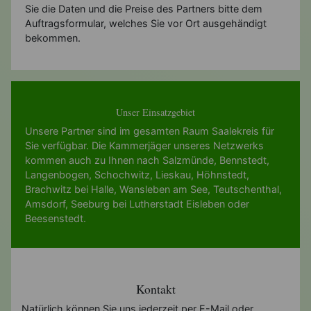
Sie die Daten und die Preise des Partners bitte dem
Auftragsformular, welches Sie vor Ort ausgehändigt
bekommen.
Unser Einsatzgebiet
Unsere Partner sind im gesamten Raum Saalekreis für
Sie verfügbar. Die Kammerjäger unseres Netzwerks
kommen auch zu Ihnen nach
Salzmünde
,
Bennstedt
,
Langenbogen
,
Schochwitz
,
Lieskau
,
Höhnstedt
,
Brachwitz bei Halle
,
Wansleben am See
,
Teutschenthal
,
Amsdorf
,
Seeburg bei Lutherstadt Eisleben
oder
Beesenstedt
.
Kontakt
Natürlich können Sie uns jederzeit per E-Mail oder