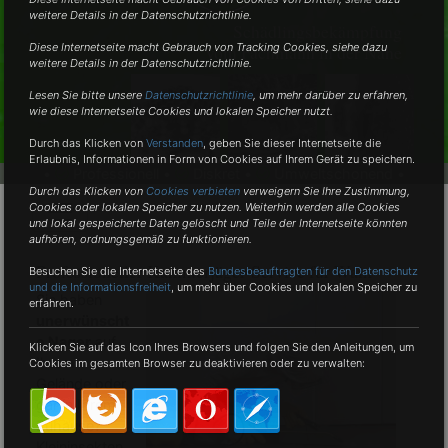
weitere Details in der Datenschutzrichtlinie.
Schädlingsbekämpfung
vom Fachmann in der Nähe
Diese Internetseite macht Gebrauch von Tracking Cookies, siehe dazu
weitere Details in der Datenschutzrichtlinie.
Lesen Sie bitte unsere
Datenschutzrichtlinie
, um mehr darüber zu erfahren,
wie diese Internetseite Cookies und lokalen Speicher nutzt.
Durch das Klicken von
Verstanden
,
geben Sie dieser Internetseite die
Erlaubnis, Informationen in Form von Cookies auf Ihrem Gerät zu speichern.
•
Professionell •
Diskret •
Umweltschonend •
Durch das Klicken von
Cookies verbieten
verweigern Sie Ihre Zustimmung,
Cookies oder lokalen Speicher zu nutzen. Weiterhin werden alle Cookies
und lokal gespeicherte Daten gelöscht und Teile der Internetseite könnten
aufhören, ordnungsgemäß zu funktionieren.
Professioneller Kammerjäger-Service für Wain
Besuchen Sie die Internetseite des
Bundesbeauftragten für den Datenschutz
und die Informationsfreiheit
, um mehr über Cookies und lokalen Speicher zu
Sie haben
erfahren.
unerwünscht
e Nager
auf
Klicken Sie auf das Icon Ihres Browsers und folgen Sie den Anleitungen, um
Ihrem
Cookies im gesamten Browser zu deaktivieren oder zu verwalten:
Gelände oder
gar in Ihrem
Zuhause?
Kleininsekten