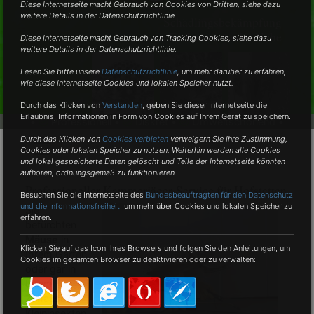
Diese Internetseite macht Gebrauch von Cookies von Dritten, siehe dazu
weitere Details in der Datenschutzrichtlinie.
Schädlingsbekämpfung
vom Fachmann in der Nähe
Diese Internetseite macht Gebrauch von Tracking Cookies, siehe dazu
weitere Details in der Datenschutzrichtlinie.
Lesen Sie bitte unsere
Datenschutzrichtlinie
, um mehr darüber zu erfahren,
wie diese Internetseite Cookies und lokalen Speicher nutzt.
Durch das Klicken von
Verstanden
,
geben Sie dieser Internetseite die
Erlaubnis, Informationen in Form von Cookies auf Ihrem Gerät zu speichern.
•
Professionell •
Diskret •
Umweltschonend •
Durch das Klicken von
Cookies verbieten
verweigern Sie Ihre Zustimmung,
Cookies oder lokalen Speicher zu nutzen. Weiterhin werden alle Cookies
und lokal gespeicherte Daten gelöscht und Teile der Internetseite könnten
aufhören, ordnungsgemäß zu funktionieren.
Professioneller Kammerjäger-Service für Hofstetten
Besuchen Sie die Internetseite des
Bundesbeauftragten für den Datenschutz
und die Informationsfreiheit
, um mehr über Cookies und lokalen Speicher zu
Sie
erfahren.
befürchten
Mäuse
in
Klicken Sie auf das Icon Ihres Browsers und folgen Sie den Anleitungen, um
Ihrem Garten
Cookies im gesamten Browser zu deaktivieren oder zu verwalten:
oder gar in
Ihrem
Zuhause?
Kleininsekten