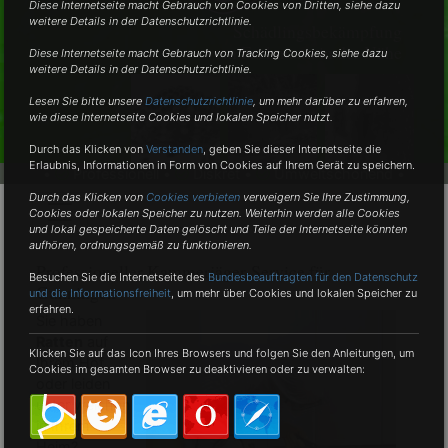
Diese Internetseite macht Gebrauch von Cookies von Dritten, siehe dazu
weitere Details in der Datenschutzrichtlinie.
Schädlingsbekämpfung
vom Fachmann in der Nähe
Diese Internetseite macht Gebrauch von Tracking Cookies, siehe dazu
weitere Details in der Datenschutzrichtlinie.
Lesen Sie bitte unsere
Datenschutzrichtlinie
, um mehr darüber zu erfahren,
wie diese Internetseite Cookies und lokalen Speicher nutzt.
Durch das Klicken von
Verstanden
,
geben Sie dieser Internetseite die
Erlaubnis, Informationen in Form von Cookies auf Ihrem Gerät zu speichern.
•
Professionell •
Diskret •
Umweltschonend •
Durch das Klicken von
Cookies verbieten
verweigern Sie Ihre Zustimmung,
Cookies oder lokalen Speicher zu nutzen. Weiterhin werden alle Cookies
und lokal gespeicherte Daten gelöscht und Teile der Internetseite könnten
aufhören, ordnungsgemäß zu funktionieren.
Professioneller Kammerjäger-Service für
Besuchen Sie die Internetseite des
Bundesbeauftragten für den Datenschutz
Gunningen
und die Informationsfreiheit
, um mehr über Cookies und lokalen Speicher zu
erfahren.
Sie haben
Ratten
auf
Klicken Sie auf das Icon Ihres Browsers und folgen Sie den Anleitungen, um
Ihrem Hof
Cookies im gesamten Browser zu deaktivieren oder zu verwalten:
oder leiden
unter welchen
in Ihrem
Heim?