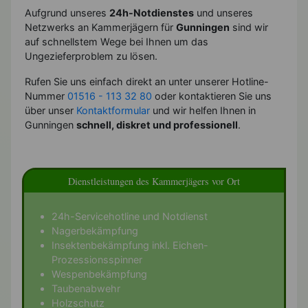
Aufgrund unseres
24h-Notdienstes
und unseres
Netzwerks an Kammerjägern für
Gunningen
sind wir
auf schnellstem Wege bei Ihnen um das
Ungezieferproblem zu lösen.
Rufen Sie uns einfach direkt an unter unserer Hotline-
Nummer
01516 - 113 32 80
oder kontaktieren Sie uns
über unser
Kontaktformular
und wir helfen Ihnen in
Gunningen
schnell, diskret und professionell
.
Dienstleistungen des Kammerjägers vor Ort
24h-Servicehotline und Notdienst
Nagerbekämpfung
Insektenbekämpfung inkl. Eichen-
Prozessionsspinner
Wespenbekämpfung
Taubenabwehr
Holzschutz