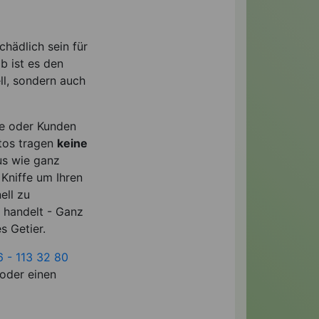
chädlich sein für
b ist es den
ll, sondern auch
de oder Kunden
utos tragen
keine
us wie ganz
Kniffe um Ihren
ell zu
h handelt - Ganz
s Getier.
6 - 113 32 80
 oder einen