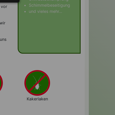
Schimmelbeseitigung
 vor
und vieles mehr...
wir
 uns
Kakerlaken