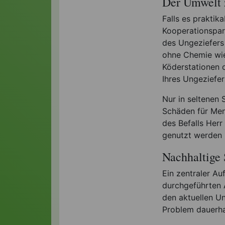
Der Umwelt 
Falls es praktik
Kooperationspa
des Ungeziefers
ohne Chemie wie
Köderstationen o
Ihres Ungeziefe
Nur in seltenen 
Schäden für Men
des Befalls Herr
genutzt werden 
Nachhaltige
Ein zentraler A
durchgeführten A
den aktuellen Un
Problem dauerhaf