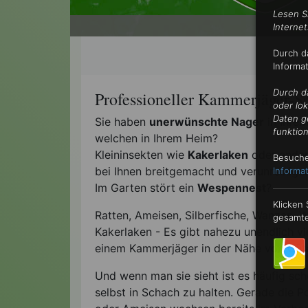
Lesen S
•
Internet
Durch d
Informa
Durch d
Professioneller Kammerjäger-S
oder lo
Daten g
Sie haben
unerwünschte Nager
in Ihrem
funktion
welchen in Ihrem Heim?
Kleininsekten wie
Kakerlaken
oder ander
Besuche
bei Ihnen breitgemacht und verunreinige
Informat
Im Garten stört ein
Wespennest
?
Klicken
Ratten, Ameisen, Silberfische, Wanzen, 
gesamte
Kakerlaken - Es gibt nahezu unendlich v
einem Kammerjäger in der Nähe von Güt
Und wenn man sie sieht ist es häufig sc
selbst in Schach zu halten. Gerade die 