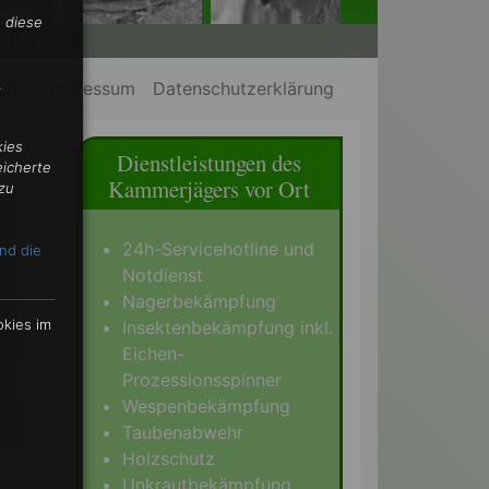
 diese
nd •
,
takt
Impressum
Datenschutzerklärung
kies
Dienstleistungen des
eicherte
Kammerjägers vor Ort
zu
24h-Servicehotline und
nd die
Notdienst
Nagerbekämpfung
okies im
Insektenbekämpfung inkl.
Eichen-
Prozessionsspinner
Wespenbekämpfung
Taubenabwehr
Holzschutz
Unkrautbekämpfung