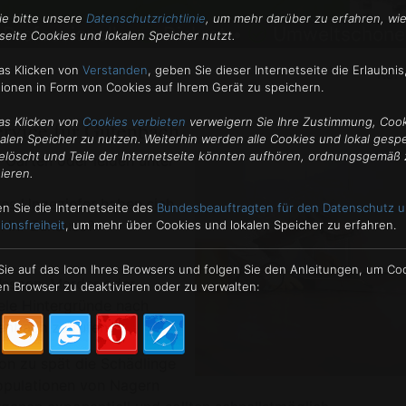
ie bitte unsere
Datenschutzrichtlinie
, um mehr darüber zu erfahren, wie
Professionell •
Diskret •
Umweltschone
seite Cookies und lokalen Speicher nutzt.
as Klicken von
Verstanden
,
geben Sie dieser Internetseite die Erlaubnis
Kon
tionen in Form von Cookies auf Ihrem Gerät zu speichern.
as Klicken von
Cookies verbieten
verweigern Sie Ihre Zustimmung, Coo
ervice für Gütenbach
kalen Speicher zu nutzen. Weiterhin werden alle Cookies und lokal gesp
elöscht und Teile der Internetseite könnten aufhören, ordnungsgemäß 
 Garten oder leiden unter
ieren.
es Ungeziefer haben sich
n Sie die Internetseite des
Bundesbeauftragten für den Datenschutz u
n Ihr Zuhause?
ionsfreiheit
, um mehr über Cookies und lokalen Speicher zu erfahren.
 Sie auf das Icon Ihres Browsers und folgen Sie den Anleitungen, um Co
Wespen, Marder oder
n Browser zu deaktivieren oder zu verwalten:
iele Hintergründe nach
enbach zu rufen.
hon zu spät die Schädlinge
Populationen von Nagern