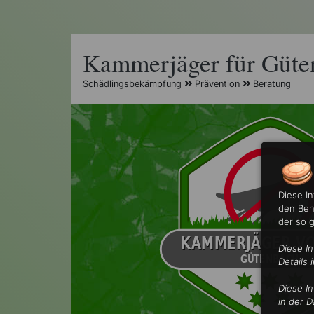
Kammerjäger für Güte
Schädlingsbekämpfung
Prävention
Beratung
Diese I
den Ben
der so 
Diese I
Details 
Diese I
in der D