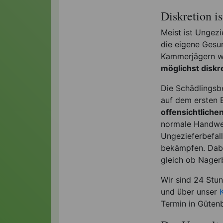
Diskretion i
Meist ist Ungezi
die eigene Gesun
Kammerjägern wic
möglichst diskr
Die Schädlingsb
auf dem ersten B
offensichtlich
normale Handwer
Ungezieferbefall
bekämpfen. Dabei
gleich ob Nagerb
Wir sind 24 Stu
und über unser
Termin in Güten