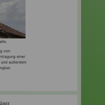
lle.
ng von
ntragung einer
en und außerdem
ngbar.
äger