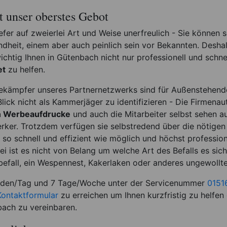
st unser oberstes Gebot
efer auf zweierlei Art und Weise unerfreulich - Sie können s
dheit, einem aber auch peinlich sein vor Bekannten. Deshal
htig Ihnen in Gütenbach nicht nur professionell und schne
et
zu helfen.
ekämpfer unseres Partnernetzwerks sind für Außenstehen
lick nicht als Kammerjäger zu identifizieren - Die Firmena
en Werbeaufdrucke
und auch die Mitarbeiter selbst sehen a
ker. Trotzdem verfügen sie selbstredend über die nötigen 
 so schnell und effizient wie möglich und höchst profession
 ist es nicht von Belang um welche Art des Befalls es sic
efall, ein Wespennest, Kakerlaken oder anderes ungewollte
nden/Tag und 7 Tage/Woche unter der Servicenummer
0151
Kontaktformular
zu erreichen um Ihnen kurzfristig zu helfen
bach zu vereinbaren.