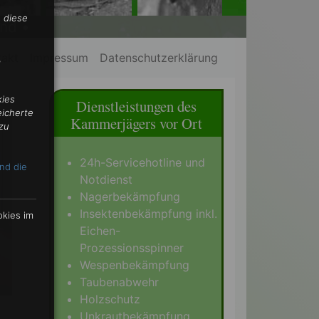
 diese
nd •
takt
Impressum
Datenschutzerklärung
,
kies
Dienstleistungen des
eicherte
Kammerjägers vor Ort
zu
24h-Servicehotline und
nd die
Notdienst
Nagerbekämpfung
Insektenbekämpfung inkl.
okies im
Eichen-
Prozessionsspinner
Wespenbekämpfung
Taubenabwehr
Holzschutz
Unkrautbekämpfung