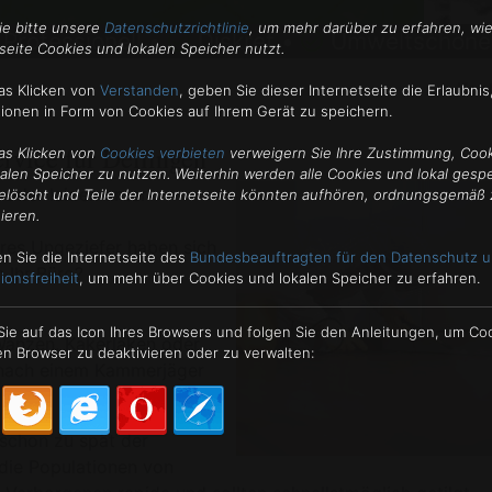
ie bitte unsere
Datenschutzrichtlinie
, um mehr darüber zu erfahren, wie
Professionell •
Diskret •
Umweltschone
seite Cookies und lokalen Speicher nutzt.
Kon
as Klicken von
Verstanden
,
geben Sie dieser Internetseite die Erlaubnis
tionen in Form von Cookies auf Ihrem Gerät zu speichern.
rvice für Deilingen
as Klicken von
Cookies verbieten
verweigern Sie Ihre Zustimmung, Coo
kalen Speicher zu nutzen. Weiterhin werden alle Cookies und lokal gesp
oder leiden unter
elöscht und Teile der Internetseite könnten aufhören, ordnungsgemäß 
ieren.
res Ungeziefer haben sich
n Sie die Internetseite des
Bundesbeauftragten für den Datenschutz u
 Ihr Büro?
ionsfreiheit
, um mehr über Cookies und lokalen Speicher zu erfahren.
 Sie auf das Icon Ihres Browsers und folgen Sie den Anleitungen, um Co
Wanzen, Kakerlaken oder
n Browser zu deaktivieren oder zu verwalten:
e nach einem Kammerjäger
schon zu spät der
 die Populationen von