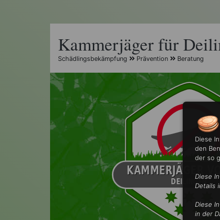
Kammerjäger für Deil
Schädlingsbekämpfung
Prävention
Beratung
Diese I
den Ben
der so 
Diese I
Details 
Diese I
in der D