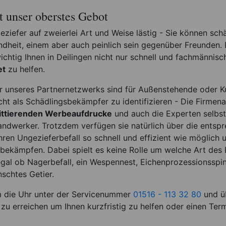
st unser oberstes Gebot
eziefer auf zweierlei Art und Weise lästig - Sie können schä
ndheit, einem aber auch peinlich sein gegenüber Freunden. 
htig Ihnen in Deilingen nicht nur schnell und fachmännisc
et
zu helfen.
 unseres Partnernetzwerks sind für Außenstehende oder 
cht als Schädlingsbekämpfer zu identifizieren - Die Firmen
ttierenden Werbeaufdrucke
und auch die Experten selbst
ndwerker. Trotzdem verfügen sie natürlich über die entsp
en Ungezieferbefall so schnell und effizient wie möglich 
 bekämpfen. Dabei spielt es keine Rolle um welche Art des B
egal ob Nagerbefall, ein Wespennest, Eichenprozessionsspi
schtes Getier.
m die Uhr unter der Servicenummer
01516 - 113 32 80
und ü
zu erreichen um Ihnen kurzfristig zu helfen oder einen Term