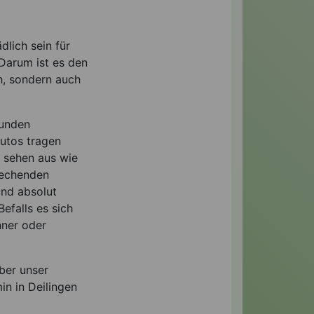
dlich sein für
Darum ist es den
h, sondern auch
Kunden
autos tragen
 sehen aus wie
rechenden
und absolut
efalls es sich
nner oder
ber unser
in in Deilingen