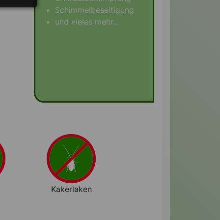
Schimmelbeseitigung
und vieles mehr...
Kakerlaken