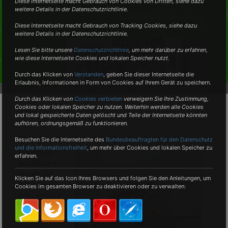
Diese Internetseite macht Gebrauch von Cookies von Dritten, siehe dazu
weitere Details in der Datenschutzrichtlinie.
Schädlingsbekämpfung
vom Fachmann in der Nähe
Diese Internetseite macht Gebrauch von Tracking Cookies, siehe dazu
weitere Details in der Datenschutzrichtlinie.
Lesen Sie bitte unsere
Datenschutzrichtlinie
, um mehr darüber zu erfahren,
wie diese Internetseite Cookies und lokalen Speicher nutzt.
Durch das Klicken von
Verstanden
,
geben Sie dieser Internetseite die
Erlaubnis, Informationen in Form von Cookies auf Ihrem Gerät zu speichern.
•
Professionell •
Diskret •
Umweltschonend •
Durch das Klicken von
Cookies verbieten
verweigern Sie Ihre Zustimmung,
Cookies oder lokalen Speicher zu nutzen. Weiterhin werden alle Cookies
und lokal gespeicherte Daten gelöscht und Teile der Internetseite könnten
aufhören, ordnungsgemäß zu funktionieren.
Professioneller Kammerjäger-Service für Bröckel
Besuchen Sie die Internetseite des
Bundesbeauftragten für den Datenschutz
und die Informationsfreiheit
, um mehr über Cookies und lokalen Speicher zu
Sie haben
erfahren.
schädliche
Nager
auf
Klicken Sie auf das Icon Ihres Browsers und folgen Sie den Anleitungen, um
Ihrem Hof
Cookies im gesamten Browser zu deaktivieren oder zu verwalten:
oder sogar in
Ihrem
Zuhause?
Kleininsekten