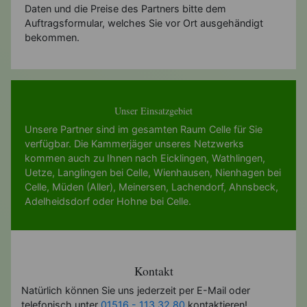
Daten und die Preise des Partners bitte dem
Auftragsformular, welches Sie vor Ort ausgehändigt
bekommen.
Unser Einsatzgebiet
Unsere Partner sind im gesamten Raum Celle für Sie
verfügbar. Die Kammerjäger unseres Netzwerks
kommen auch zu Ihnen nach
Eicklingen
,
Wathlingen
,
Uetze
,
Langlingen bei Celle
,
Wienhausen
,
Nienhagen bei
Celle
,
Müden (Aller)
,
Meinersen
,
Lachendorf
,
Ahnsbeck
,
Adelheidsdorf
oder
Hohne bei Celle
.
Kontakt
Natürlich können Sie uns jederzeit per E-Mail oder
telefonisch unter
01516 - 113 32 80
kontaktieren!