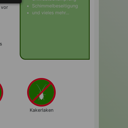
Schimmelbeseitigung
 vor
und vieles mehr...
s
Kakerlaken