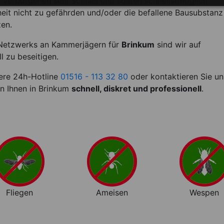
Verborgenen sehr schnell und sollten schnellstmöglich
it nicht zu gefährden und/oder die befallene Bausubstanz
zen.
Netzwerks an Kammerjägern für
Brinkum
sind wir auf
l zu beseitigen.
sere 24h-Hotline
01516 - 113 32 80
oder kontaktieren Sie un
en Ihnen in Brinkum
schnell, diskret und professionell
.
Fliegen
Ameisen
Wespen