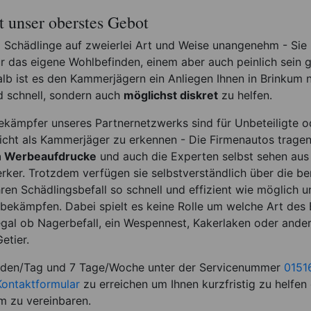
st unser oberstes Gebot
nd Schädlinge auf zweierlei Art und Weise unangenehm - Sie
ür das eigene Wohlbefinden, einem aber auch peinlich sein
b ist es den Kammerjägern ein Anliegen Ihnen in Brinkum n
d schnell, sondern auch
möglichst diskret
zu helfen.
ekämpfer unseres Partnernetzwerks sind für Unbeteiligte 
icht als Kammerjäger zu erkennen - Die Firmenautos trage
en Werbeaufdrucke
und auch die Experten selbst sehen aus
ker. Trotzdem verfügen sie selbstverständlich über die be
ren Schädlingsbefall so schnell und effizient wie möglich u
 bekämpfen. Dabei spielt es keine Rolle um welche Art des B
egal ob Nagerbefall, ein Wespennest, Kakerlaken oder ande
tier.
nden/Tag und 7 Tage/Woche unter der Servicenummer
0151
Kontaktformular
zu erreichen um Ihnen kurzfristig zu helfen
m zu vereinbaren.