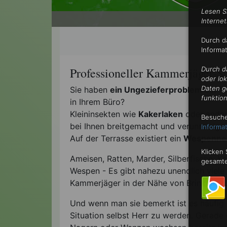
Lesen S
•
Internet
Durch d
Informa
Professioneller Kammerjäger-S
Durch d
oder lo
Daten g
Sie haben
ein Ungezieferproblem
auf I
funktion
in Ihrem Büro?
Kleininsekten wie
Kakerlaken
oder ander
Besuche
bei Ihnen breitgemacht und verunreinig
Informat
Auf der Terrasse existiert ein
Wespenne
Klicken
Ameisen, Ratten, Marder, Silberfische, 
gesamte
Wespen - Es gibt nahezu unendlich viele
Kammerjäger in der Nähe von Brinkum zu
Und wenn man sie bemerkt ist es häufig 
Situation selbst Herr zu werden. Gerade