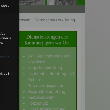
 diese
nd •
takt
Impressum
Datenschutzerklärung
,
kies
Dienstleistungen des
eicherte
Kammerjägers vor Ort
zu
24h-Servicehotline und
nd die
Notdienst
Nagerbekämpfung
Insektenbekämpfung inkl.
okies im
Eichen-
Prozessionsspinner
Wespenbekämpfung
Taubenabwehr
Holzschutz
Unkrautbekämpfung