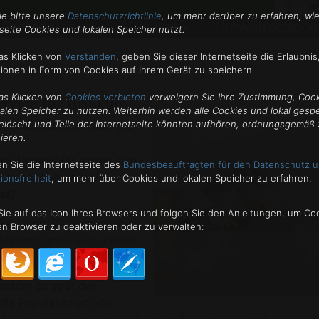
ie bitte unsere
Datenschutzrichtlinie
, um mehr darüber zu erfahren, wie
Professionell •
Diskret •
Umweltschone
seite Cookies und lokalen Speicher nutzt.
Kon
as Klicken von
Verstanden
,
geben Sie dieser Internetseite die Erlaubnis
tionen in Form von Cookies auf Ihrem Gerät zu speichern.
ervice für Brinkum
as Klicken von
Cookies verbieten
verweigern Sie Ihre Zustimmung, Coo
kalen Speicher zu nutzen. Weiterhin werden alle Cookies und lokal gesp
elöscht und Teile der Internetseite könnten aufhören, ordnungsgemäß 
hrem Grundstück oder gar
ieren.
es Ungeziefer haben sich
n Sie die Internetseite des
Bundesbeauftragten für den Datenschutz u
en Ihren Wohnraum?
ionsfreiheit
, um mehr über Cookies und lokalen Speicher zu erfahren.
st
?
 Sie auf das Icon Ihres Browsers und folgen Sie den Anleitungen, um Co
Kakerlaken, Wanzen oder
n Browser zu deaktivieren oder zu verwalten:
 Hintergründe nach einem
 rufen.
schon zu spät der
 die Populationen von