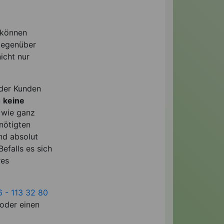
 können
 gegenüber
icht nur
oder Kunden
n
keine
 wie ganz
nötigten
nd absolut
efalls es sich
res
6 - 113 32 80
 oder einen