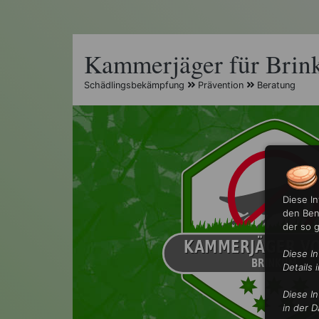
Kammerjäger für Bri
Schädlingsbekämpfung
Prävention
Beratung
Diese I
den Ben
der so 
Diese I
Details 
Diese I
in der D