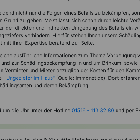
eidend nicht nur die Folgen eines Befalls zu bekämpfen, so
n Grund zu gehen. Meist lässt sich schon durch leichte Ve
r der direkten und indirekten Umgebung des Befalls ein w
geziefers verhindern. Hierfür stehen Ihnen unsere Schädli
t mit ihrer Expertise beratend zur Seite.
reiche ausführliche Informationen zum Thema Vorbeugung 
l und zur Schädlingsbekämpfung in und um Brinkum, sowie 
on Vermieter und Mieter bezüglich der Kosten für den Kamm
el
"Ungeziefer im Haus"
(Quelle: immonet.de). Dort erfahren
hädlingsarten und deren Bekämpfung.
d um die Uhr unter der Hotline
01516 - 113 32 80
und per E-
pfung in der Nähe für Brinkum und rund um 