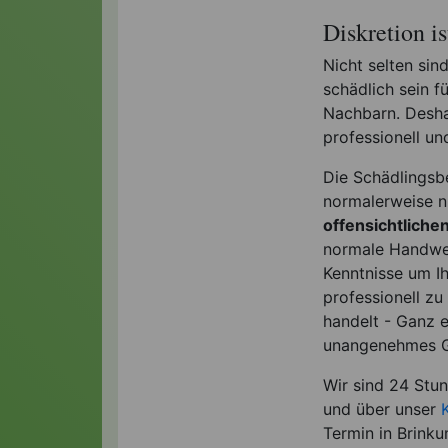
Diskretion i
Nicht selten si
schädlich sein f
Nachbarn. Deshal
professionell un
Die Schädlingsb
normalerweise n
offensichtlich
normale Handwer
Kenntnisse um Ih
professionell zu
handelt - Ganz 
unangenehmes Ge
Wir sind 24 Stu
und über unser
Termin in Brinku