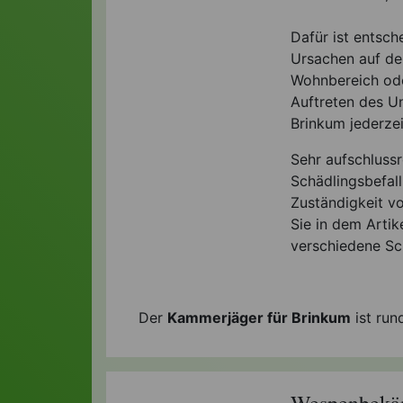
Dafür ist entsch
Ursachen auf de
Wohnbereich ode
Auftreten des Un
Brinkum jederzei
Sehr aufschluss
Schädlingsbefal
Zuständigkeit v
Sie in dem Artik
verschiedene Sc
Der
Kammerjäger für Brinkum
ist run
Wespenbekäm