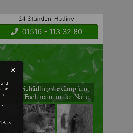
24 Stunden-Hotline
01516 - 113 32 80
n und
Schädlingsbekämpfung
keine
vom Fachmann in der Nähe
en.
re
etails