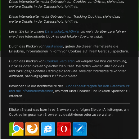
Diese Internetseite macht Gebrauch von Cookies von Dritten, siehe dazu
weitere Details in der Datenschutzrichtlinie.
Schädlingsbekämpfung
vom Fachmann in der Nähe
Diese Internetseite macht Gebrauch von Tracking Cookies, siehe dazu
weitere Details in der Datenschutzrichtlinie.
Lesen Sie bitte unsere
Datenschutzrichtlinie
, um mehr darüber zu erfahren,
wie diese Internetseite Cookies und lokalen Speicher nutzt.
Durch das Klicken von
Verstanden
,
geben Sie dieser Internetseite die
Erlaubnis, Informationen in Form von Cookies auf Ihrem Gerät zu speichern.
•
Professionell •
Diskret •
Umweltschonend •
Durch das Klicken von
Cookies verbieten
verweigern Sie Ihre Zustimmung,
Cookies oder lokalen Speicher zu nutzen. Weiterhin werden alle Cookies
und lokal gespeicherte Daten gelöscht und Teile der Internetseite könnten
aufhören, ordnungsgemäß zu funktionieren.
Professioneller Kammerjäger-Service für
Besuchen Sie die Internetseite des
Bundesbeauftragten für den Datenschutz
Alleshausen
und die Informationsfreiheit
, um mehr über Cookies und lokalen Speicher zu
erfahren.
Sie haben
schädliche
Klicken Sie auf das Icon Ihres Browsers und folgen Sie den Anleitungen, um
Nager
auf
Cookies im gesamten Browser zu deaktivieren oder zu verwalten:
Ihrem Hof
oder
vermuten
welche in