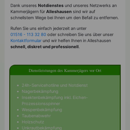
Dank unseres
Notdienstes
und unseres Netzwerks an
Kammerjägern für
Alleshausen
sind wir auf
schnellstem Wege bei Ihnen um den Befall zu entfernen.
Rufen Sie uns einfach jederzeit an unter
01516 - 113 32 80
oder schreiben Sie uns über unser
Kontaktformular
und wir helfen Ihnen in Alleshausen
schnell, diskret und professionell
.
Dienstleistungen des Kammerjägers vor Ort
24h-Servicehotline und Notdienst
Nagerbekämpfung
Insektenbekämpfung inkl. Eichen-
Prozessionsspinner
Wespenbekämpfung
Taubenabwehr
Holzschutz
Unkrautbekämpfung