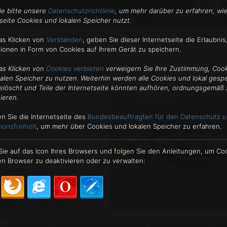
ie bitte unsere
Datenschutzrichtlinie
, um mehr darüber zu erfahren, wie
Professionell •
Diskret •
Umweltschone
seite Cookies und lokalen Speicher nutzt.
as Klicken von
Verstanden
,
geben Sie dieser Internetseite die Erlaubnis
Kon
tionen in Form von Cookies auf Ihrem Gerät zu speichern.
rvice für Adelshofen
as Klicken von
Cookies verbieten
verweigern Sie Ihre Zustimmung, Coo
kalen Speicher zu nutzen. Weiterhin werden alle Cookies und lokal gesp
elöscht und Teile der Internetseite könnten aufhören, ordnungsgemäß 
 leiden unter welchen in
ieren.
ngeziefer haben sich bei
n Sie die Internetseite des
Bundesbeauftragten für den Datenschutz u
r Zuhause?
ionsfreiheit
, um mehr über Cookies und lokalen Speicher zu erfahren.
 Sie auf das Icon Ihres Browsers und folgen Sie den Anleitungen, um Co
e, Wespen, Ratten oder
n Browser zu deaktivieren oder zu verwalten:
einem Kammerjäger in der
 schon zu spät das
ade die Populationen von