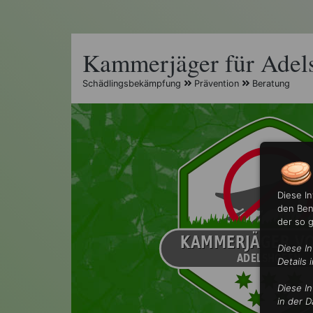
Kammerjäger für Adel
Schädlingsbekämpfung
Prävention
Beratung
Diese I
den Ben
der so 
Diese I
Details 
Diese I
in der D