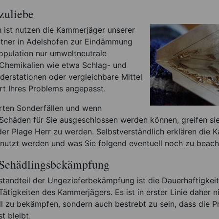
zuliebe
 ist nutzen die Kammerjäger unserer
tner in Adelshofen zur Eindämmung
opulation nur umweltneutrale
hemikalien wie etwa Schlag- und
derstationen oder vergleichbare Mittel
Art Ihres Problems angepasst.
erten Sonderfällen und wenn
 Schäden für Sie ausgeschlossen werden können, greifen si
der Plage Herr zu werden. Selbstverständlich erklären die 
enutzt werden und was Sie folgend eventuell noch zu beach
 Schädlingsbekämpfung
standteil der Ungezieferbekämpfung ist die Dauerhaftigkeit
ätigkeiten des Kammerjägers. Es ist in erster Linie daher ni
l zu bekämpfen, sondern auch bestrebt zu sein, dass die P
t bleibt.