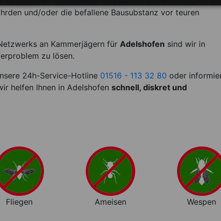
erborgenen exponentiell und sollten schnellstmöglich get
hrden und/oder die befallene Bausubstanz vor teuren
Netzwerks an Kammerjägern für
Adelshofen
sind wir in
ferproblem zu lösen.
 unsere 24h-Service-Hotline
01516 - 113 32 80
oder informie
ir helfen Ihnen in Adelshofen
schnell, diskret und
Fliegen
Ameisen
Wespen