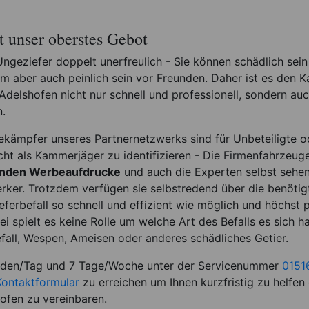
st unser oberstes Gebot
 Ungeziefer doppelt unerfreulich - Sie können schädlich sein
em aber auch peinlich sein vor Freunden. Daher ist es den
 Adelshofen nicht nur schnell und professionell, sondern au
.
ekämpfer unseres Partnernetzwerks sind für Unbeteiligte 
cht als Kammerjäger zu identifizieren - Die Firmenfahrzeug
enden Werbeaufdrucke
und auch die Experten selbst sehe
ker. Trotzdem verfügen sie selbstredend über die benötig
ferbefall so schnell und effizient wie möglich und höchst p
 spielt es keine Rolle um welche Art des Befalls es sich h
fall, Wespen, Ameisen oder anderes schädliches Getier.
nden/Tag und 7 Tage/Woche unter der Servicenummer
0151
Kontaktformular
zu erreichen um Ihnen kurzfristig zu helfen
ofen zu vereinbaren.