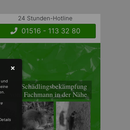
24 Stunden-Hotline
01516 - 113 32 80
n und
Schädlingsbekämpfung
keine
vom Fachmann in der Nähe
en.
re
etails