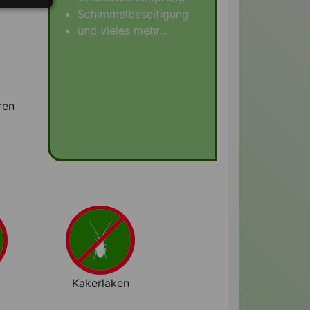
ilgt
Schimmelbeseitigung
und vieles mehr...
ren
Kakerlaken