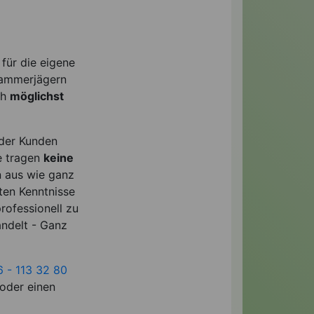
 für die eigene
 Kammerjägern
ch
möglichst
oder Kunden
e tragen
keine
n aus wie ganz
ten Kenntnisse
rofessionell zu
andelt - Ganz
6 - 113 32 80
 oder einen