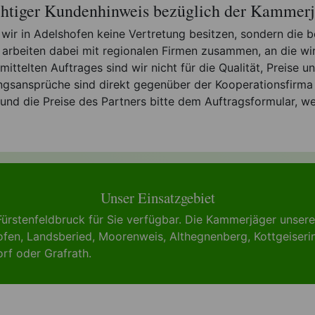
htiger Kundenhinweis bezüglich der Kammerj
s wir in Adelshofen keine Vertretung besitzen, sondern die
r arbeiten dabei mit regionalen Firmen zusammen, an die w
rmittelten Auftrages sind wir nicht für die Qualität, Preise
ngsansprüche sind direkt gegenüber der Kooperationsfirma v
 und die Preise des Partners bitte dem Auftragsformular, w
Unser Einsatzgebiet
ürstenfeldbruck für Sie verfügbar. Die Kammerjäger unse
ofen
,
Landsberied
,
Moorenweis
,
Althegnenberg
,
Kottgeiseri
orf
oder
Grafrath
.