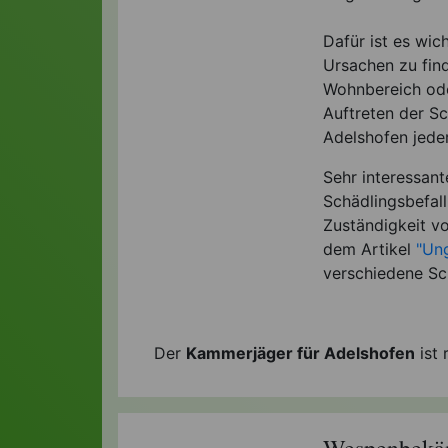
Dafür ist es wic
Ursachen zu find
Wohnbereich ode
Auftreten der Sc
Adelshofen jeder
Sehr interessan
Schädlingsbefal
Zuständigkeit vo
dem Artikel
"Ung
verschiedene Sc
Der
Kammerjäger für Adelshofen
ist 
Wespenbekäm