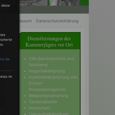
 diese
nd •
,
takt
Impressum
Datenschutzerklärung
kies
Dienstleistungen des
eicherte
Kammerjägers vor Ort
zu
24h-Servicehotline und
nd die
Notdienst
Nagerbekämpfung
Insektenbekämpfung inkl.
okies im
Eichen-
Prozessionsspinner
Wespenbekämpfung
Taubenabwehr
Holzschutz
Unkrautbekämpfung