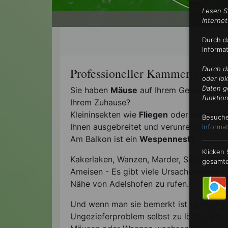
Lesen S
•
Internet
Durch d
Informa
Professioneller Kammerjäger-Se
Durch d
oder lo
Daten g
Sie haben
Mäuse
auf Ihrem Gelände oder
funktion
Ihrem Zuhause?
Kleininsekten wie
Fliegen
oder anderes U
Besuche
Ihnen ausgebreitet und verunreinigen Ih
Informat
Am Balkon ist ein
Wespennest
?
Klicken
Kakerlaken, Wanzen, Marder, Silberfisch
gesamte
Ameisen - Es gibt viele Ursachen nach 
Nähe von Adelshofen zu rufen.
Und wenn man sie bemerkt ist es häufig
Ungezieferproblem selbst zu lösen. Ger