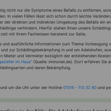
htig nicht nur die Symptome eines Befalls zu entfernen, son
en. In vielen Fällen lässt sich schon durch leichte Verände
r der direkten und indirekten Umgebung des Befalls ein w
hädlinge verhindern. Hierfür stehen Ihnen unsere Schädlin
zeit mit ihrem Fachwissen beratend zur Seite.
te und ausführliche Informationen zum Thema Vorbeugung 
l und zur Schädlingsbekämpfung in und um Adelshofen, sow
n Mieter und Vermieter bezüglich der entstehenden Kosten 
eziefer im Haus"
(Quelle: immonet.de). Dort erfahren Sie a
hädlingsarten und deren Bekämpfung.
rund um die Uhr unter der Hotline
01516 - 113 32 80
und per
pfung in der Nähe für Adelshofen und rund 