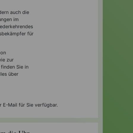
dern auch die
rungen im
iederkehrendes
gsbekämpfer für
von
ie zur
finden Sie in
lles über
 E-Mail für Sie verfügbar.
um die Uhr