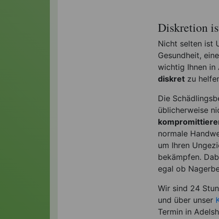
Diskretion i
Nicht selten ist
Gesundheit, ein
wichtig Ihnen in
diskret
zu helfen
Die Schädlingsb
üblicherweise ni
kompromittier
normale Handwer
um Ihren Ungezie
bekämpfen. Dabei
egal ob Nagerbe
Wir sind 24 Stu
und über unser
Termin in Adelsh